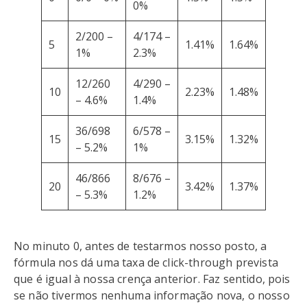
0%
2/200 –
4/174 –
5
1.41%
1.64%
1%
2.3%
12/260
4/290 –
10
2.23%
1.48%
– 4.6%
1.4%
36/698
6/578 –
15
3.15%
1.32%
– 5.2%
1%
46/866
8/676 –
20
3.42%
1.37%
– 5.3%
1.2%
No minuto 0, antes de testarmos nosso posto, a
fórmula nos dá uma taxa de click-through prevista
que é igual à nossa crença anterior. Faz sentido, pois
se não tivermos nenhuma informação nova, o nosso