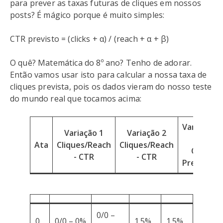
para prever as taxas futuras de cliques em nossos
posts? É mágico porque é muito simples:
CTR previsto = (clicks + α) / (reach + α + β)
O quê? Matemática do 8º ano? Tenho de adorar.
Então vamos usar isto para calcular a nossa taxa de
cliques prevista, pois os dados vieram do nosso teste
do mundo real que tocamos acima:
Variação
Variação 1
Variação 2
1
Ata
Cliques/Reach
Cliques/Reach
CTR
- CTR
- CTR
Previsto
0/0 –
0
0/0 – 0%
1.5%
1.5%