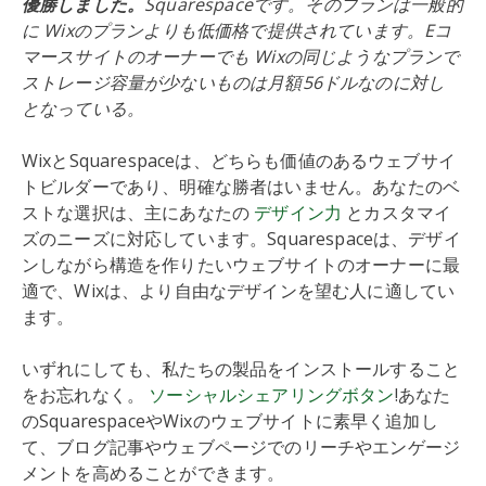
優勝しました。
Squarespaceです。そのプランは一般的
に Wixのプランよりも低価格で提供されています。Eコ
マースサイトのオーナーでも Wixの同じようなプランで
ストレージ容量が少ないものは月額56ドルなのに対し
となっている。
WixとSquarespaceは、どちらも価値のあるウェブサイ
トビルダーであり、明確な勝者はいません。あなたのベ
ストな選択は、主にあなたの
デザイン力
とカスタマイ
ズのニーズに対応しています。Squarespaceは、デザイ
ンしながら構造を作りたいウェブサイトのオーナーに最
適で、Wixは、より自由なデザインを望む人に適してい
ます。
いずれにしても、私たちの製品をインストールすること
をお忘れなく。
ソーシャルシェアリングボタン
!あなた
のSquarespaceやWixのウェブサイトに素早く追加し
て、ブログ記事やウェブページでのリーチやエンゲージ
メントを高めることができます。