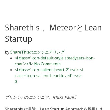
Sharethis 、MeteorとLean
Startup
by
ShareThisの
エンジニアリング
<i class="icon-default-style steadysets-icon-
chat"></i> No Comments
<i class="icon-salient-heart-2"></i> <i
class="icon-salient-heart loved"></i>
0
プリンシパルエンジニア、Ishika Paul氏
Sharethis は最近、Lean Startup Approachを採用しま