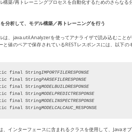
ル構築/再トレーニングプロセスを自動化するためのさらなる
ンスを分析して、モデル構築／再トレーニングを行う
、java.util.Analyzerを使ってアナライザで読み込むこ
ーと値のペアで保存されているRESTレスポンスには、以下の
tic final String
IMPORTFILERESPONSE
tic final String
PARSEFILERESPONSE
tic final String
MODELBUILDRESPONSE
tic final String
MODELPREDICTRESPONSE
tic final String
MODELINSPECTRESPONSE
tic final String
MODELCALCAUC
_RESPONSE
は、インターフェースに含まれるクラスを使用して、Javaオ