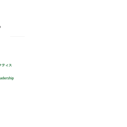
る
クティス
adership