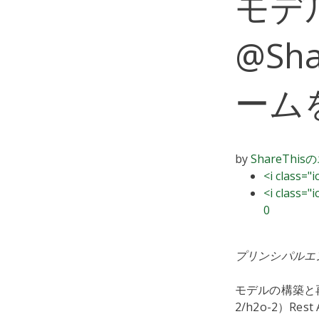
モデ
@Sh
ーム
by
ShareThisの
<i class="
<i class="
0
プリンシパルエンジ
モデルの構築と再
2/h2o-2）R