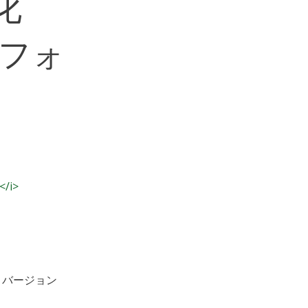
化
トフォ
</i>
（バージョン