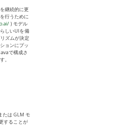
を継続的に更
を行うために
o.ai/
) モデル
らしいUIを備
ゴリズムが決定
ションにプッ
avaで構成さ
す。
は GLM モ
変更することが