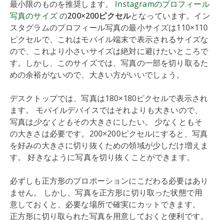
最小限のものを推奨します。
Instagramのプロフィール
写真のサイズ
の
200×200ピクセル
となっています。イン
スタグラムのプロフィール写真の最小サイズは110×110
ピクセルで、これはモバイル端末で表示されるサイズな
ので、これより小さいサイズは絶対に避けたいところで
す。しかし、このサイズでは、写真の一部を切り取るた
めの余裕がないので、大きい方がいいでしょう。
デスクトップでは、写真は180×180ピクセルで表示され
ます。 モバイルデバイスではそれよりも大きいので、
写真は
少なくとも
その大きさにしたい。 少なくともそ
の大きさは必要です。200×200ピクセルにすると、写真
を好みの大きさに切り抜くための領域が少しだけ増えま
す。 好きなように写真を切り抜くことができます。
必ずしも正方形のプロポーションにこだわる必要はあり
ません。 しかし、写真を正方形に切り取った状態で用
意しておくと、必要な場所で確実にカットできます。
正方形に切り取られた写真を用意しておくと便利です。