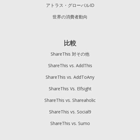
アトラス・グローバルID
世界の消費者動向
比較
ShareThis 対その他
ShareThis vs. AddThis
ShareThis vs. AddToAny
ShareThis Vs. Elfsight
ShareThis vs. Shareaholic
ShareThis vs. Social9
ShareThis vs. Sumo