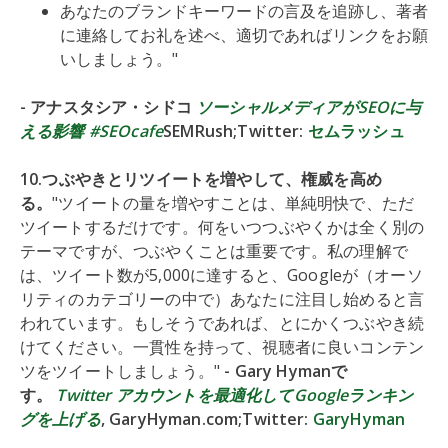
あなたのブランドキーワードの言及を追跡し、著者
に連絡してお礼を述べ、適切であればリンクをお願
いしましょう。"
- アナスタシア・シドコ
ソーシャルメディアがSEOに与
える影響 #SEOcafe
SEMRush;Twitter:
セムラッシュ
10.つぶやきとリツイートを増やして、権威を高め
る。
"ツイートの量を増やすことは、単純明快で、ただ
ツイートするだけです。何をいつつぶやくかは全く別の
テーマですが、つぶやくことは重要です。私の理解で
は、ツイート数が5,000に達すると、Googleが（オーソ
リティのカテゴリーの中で）あなたに注目し始めると言
われています。もしそうであれば、とにかくつぶやき続
けてください。一貫性を持って、視聴者に良いコンテン
ツをツイートしましょう。"
- Gary Hymanで
す。
Twitter アカウントを最適化してGoogleランキン
グを上げる
, GaryHyman.com;Twitter:
GaryHyman