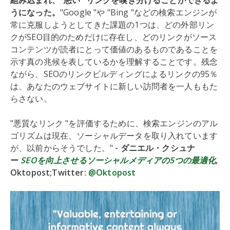
組み込まれ、"悪い "リンクを嗅ぎ分けることができるよ
うになった。
"Google "や "Bing "などの検索エンジンが
常に克服しようとしてきた課題の1つは、どの外部リン
クがSEO目的のためだけに存在し、どのリンクがソース
コンテンツが読者にとって価値のあるものであることを
示す真の兆候を表しているかを理解することです。残念
ながら、SEOのリンクビルディングによるリンクの95％
は、あなたのウェブサイトに新しい訪問者を一人ももた
らさない。
"悪質なリンク "を評価するために、検索エンジンのアル
ゴリズムは現在、ソーシャルデータを取り入れています
が、以前からそうでした。"
- ダニエル・クシュナ
ー
SEOを向上させるソーシャルメディアの5つの最適化
,
Oktopost;Twitter:
@Oktopost