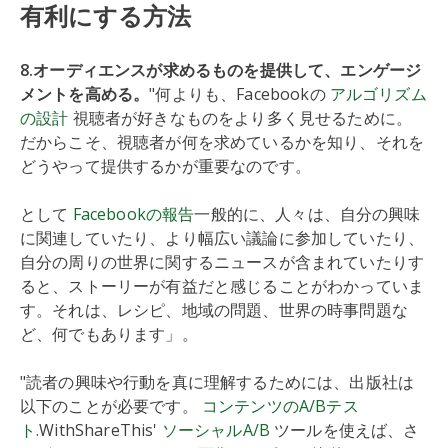
有利にする方法
8.オーディエンスが求めるものを提供して、エンゲージ
メントを高める。
"何よりも、Facebookの
アルゴリズム
の設計
視聴者が好きなものをより多く見せるために。
だからこそ、視聴者が何を求めているかを知り、それを
どうやって提供するかが重要なのです。
として
Facebookの報告
一般的に、人々は、自分の興味
に関連していたり、より幅広い議論に参加していたり、
自分の周りの世界に関するニュースが含まれていたりす
ると、ストーリーが有益だと感じることがわかっていま
す。それは、レシピ、地域の問題、世界の時事問題な
ど、何でもあります」。
"読者の興味や行動を真に理解するためには、出版社は
以下のことが必要です。
コンテンツのA/Bテス
ト
.WithShareThis'
ソーシャルA/B
ツールを使えば、さ