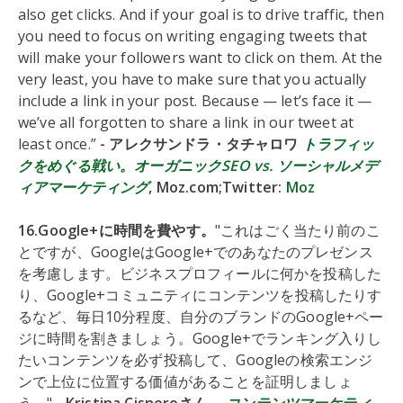
also get clicks. And if your goal is to drive traffic, then
you need to focus on writing engaging tweets that
will make your followers want to click on them. At the
very least, you have to make sure that you actually
include a link in your post. Because — let’s face it —
we’ve all forgotten to share a link in our tweet at
least once.”
- アレクサンドラ・タチャロワ
トラフィッ
クをめぐる戦い。オーガニックSEO vs. ソーシャルメデ
ィアマーケティング
, Moz.com;Twitter:
Moz
16.Google+に時間を費やす。
"これはごく当たり前のこ
とですが、GoogleはGoogle+でのあなたのプレゼンス
を考慮します。ビジネスプロフィールに何かを投稿した
り、Google+コミュニティにコンテンツを投稿したりす
るなど、毎日10分程度、自分のブランドのGoogle+ペー
ジに時間を割きましょう。Google+でランキング入りし
たいコンテンツを必ず投稿して、Googleの検索エンジ
ンで上位に位置する価値があることを証明しましょ
う。"
- Kristina Cisneroさん。
コンテンツマーケティ