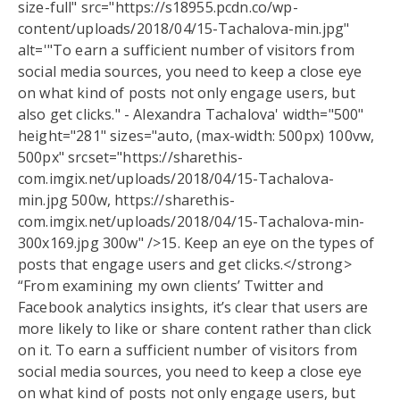
size-full" src="https://s18955.pcdn.co/wp-
content/uploads/2018/04/15-Tachalova-min.jpg"
alt='"To earn a sufficient number of visitors from
social media sources, you need to keep a close eye
on what kind of posts not only engage users, but
also get clicks." - Alexandra Tachalova' width="500"
height="281" sizes="auto, (max-width: 500px) 100vw,
500px" srcset="https://sharethis-
com.imgix.net/uploads/2018/04/15-Tachalova-
min.jpg 500w, https://sharethis-
com.imgix.net/uploads/2018/04/15-Tachalova-min-
300x169.jpg 300w" />15. Keep an eye on the types of
posts that engage users and get clicks.</strong>
“From examining my own clients’ Twitter and
Facebook analytics insights, it’s clear that users are
more likely to like or share content rather than click
on it. To earn a sufficient number of visitors from
social media sources, you need to keep a close eye
on what kind of posts not only engage users, but