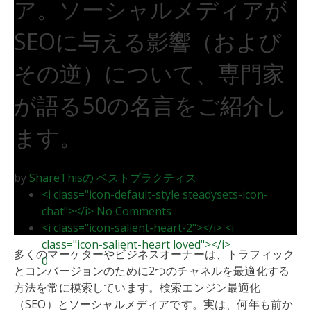
ア。ソーシャルメディアが
SEOに与える影響（および
その逆）について、専門家
が語る50の名言をご紹介し
ます。
by
ShareThisの
ベストプラクティス
<i class="icon-default-style steadysets-icon-
chat"></i> No Comments
<i class="icon-salient-heart-2"></i> <i
class="icon-salient-heart loved"></i>
多くのマーケターやビジネスオーナーは、トラフィック
0
とコンバージョンのために2つのチャネルを最適化する
方法を常に模索しています。検索エンジン最適化
（SEO）とソーシャルメディアです。実は、何年も前か