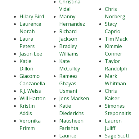
Christina
Vidal
Chris
Hilary Bird
Manny
Norberg
Laurence
Hernandez
Stacy
Norah
Richard
Caprio
Laura
Jackson
Tim Mack
Peters
Bradley
Kimmie
Jason Lee
Williams
Conner
Katie
Kate
Taylor
Dillon
McCulley
Randolph
Giacomo
Rameez
Mark
Canzanella
Ghayas
Whitman
R.J. Weiss
Usmani
Chris
Will Hatton
Jens Madsen
Kaiser
Kristin
Katie
Simonas
Addis
Diederichs
Steponaitis
Veronika
Nausheen
Lauren
Primm
Farishta
Juliff
Laurice
Sage Scott