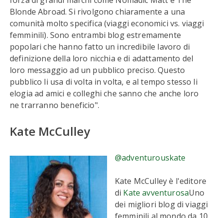
forza di grandi marchi come Nomadic Matt e The
Blonde Abroad. Si rivolgono chiaramente a una
comunità molto specifica (viaggi economici vs. viaggi
femminili). Sono entrambi blog estremamente
popolari che hanno fatto un incredibile lavoro di
definizione della loro nicchia e di adattamento del
loro messaggio ad un pubblico preciso. Questo
pubblico li usa di volta in volta, e al tempo stesso li
elogia ad amici e colleghi che sanno che anche loro
ne trarranno beneficio".
Kate McCulley
@adventurouskate
Kate McCulley è l'editore
di
Kate avventurosa
Uno
dei migliori blog di viaggi
femminili al mondo da 10