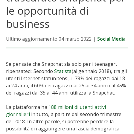
le opportunità di
Dati
business
Tendenze
Ultimo aggiornamento 04 marzo 2022
|
Social Media
Notizie
Se pensate che Snapchat sia solo per i teenager,
ripensateci: Secondo
Statista
(al gennaio 2018), tra gli
utenti Internet statunitensi, il 78% dei ragazzi dai 18
ai 24 anni, il 60% dei ragazzi dai 25 ai 34 anni e il 45%
dei ragazzi dai 35 ai 44 anni utilizza la Snapchat.
La piattaforma ha
188 milioni di utenti attivi
giornalieri
in tutto, a partire dal secondo trimestre
del 2018. In altre parole, si potrebbe perdere la
possibilità di raggiungere una fascia demografica