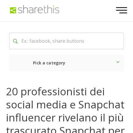
Pick a category
Ultime notizie
20 professionisti dei
Sociale
social media e Snapchat
Marketing
influencer rivelano il più
trascurato Snapchat per
Sito web