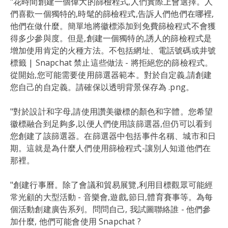
"花時間創建一個偉大的篩檢程式,人們實際上會選擇。人
們喜歡一個獨特的,時髦的篩檢程式,告訴人們他們在哪裡,
他們在做什麼。簡單地將徽標添加到免費篩檢程式不會獲
得多少參與度。但是,創建一個獨特的,誘人的篩檢程式是
增加使用肯定的火種方法。不包括網址、電話號碼或井號
標籤 | Snapchat 禁止這些做法 - 將拒絕您的篩檢程式。
從開始,您可能需要使用篩選器範本。對於自定義,請創建
您自己的自定義。請確保以透明背景保存為 .png。
"對於設計和字母,請使用讚美徽標的顏色和字體。您希望
徽標融合到足夠多,以便人們使用該篩選器,但仍可以看到
您創建了該篩選器。在篩選器中包括事件名稱、城市和日
期。這就是為什麼人們使用篩檢程式-讓別人知道他們在
那裡。
"創建行事曆。除了會議和貿易展覽,利用目標觀眾可能經
常光顧的大型活動 - 音樂會,遊戲,節日,體育賽事等。為每
個活動創建廣告系列。問問自己, 我試圖聯絡誰 - 他們參
加什麼, 他們可能會使用 Snapchat ?