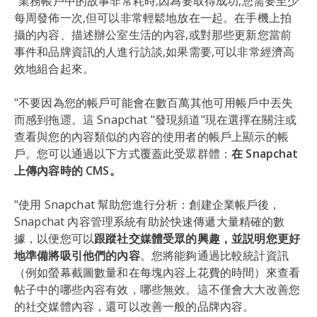
"業務帳戶中的故事非常耗時,因為要取得成功,您需要至少
每周發佈一次,但可以非常輕鬆地放在一起。在手機上拍
攝的內容、描述辦公室生活的內容,或對那些更新您當前
事件和品牌資訊的人進行訪談,如果需要,可以非常經濟高
效地組合起來。
"不要因為您的帳戶可能會在數百萬其他可用帳戶中丟失
而感到拖遝。這 Snapchat "發現頻道"現在選擇在關注或
查看與您的內容類似的內容的使用者的帳戶上顯示的帳
戶。您可以通過以下方式覆蓋此受眾群體：
在 Snapchat
上傳內容時的 CMS。
"使用 Snapchat 幫助您進行分析：創建企業帳戶後，
Snapchat 內容管理系統有助於快速傳遞大量精確的數
據，以便您可以
跟蹤社交媒體受眾的興趣，並説明您更好
地準備將吸引他們的內容
。您將能夠通過比較統計資訊
（例如螢幕截圖數量和在每塊內容上花費的時間）來查看
帖子中的哪些內容有效，哪些無效。這不僅會大大改善您
的社交媒體內容，還可以改善一般的品牌內容。