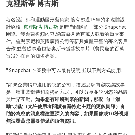
克裡斯蒂·博古斯
著名設計師和運動圖形藝術家,擁有超過15年的多媒體設
計經驗,
克裡斯蒂·博古斯
是時尚國際的一部分 Snapchat
團隊。我創建視頻內容,涵蓋每月數百萬人觀看的重大事
件。曾與索尼和英國廣播公司等新興媒體平臺的著名客戶
合作,並曾從事過包括奧斯卡獲獎故事片《貧民窟的百萬
富翁》在內的知名專案。
" Snapchat 在業務中可以最有説明,並以下列方式使用:
"如果企業帳戶適用於您的公司，描述品牌內容或講故事
是一種非常獨特和趨勢的方式，可以分享並説明您的品牌
與世界互動。
如果您有即將到來的新聞，那麼"向上滑
動"功能（允許使用者閱讀有關特定主題的更多資訊）有
助於為您的消息構建更深入的內容，如果圖像或10秒視頻
無法覆蓋您需要傳遞的所有資訊。