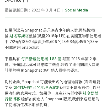
最後更新日期：2022 年 3 月 4 日
|
Social Media
Data
Trends
如果你認為 Snapchat 是只為青少年的人群,再想想:根
據
斯塔蒂斯塔
數據(截至2018年1月),在美國互聯網使用者
News
中,78%的18至24歲青少年,60%的25至34歲,45%的35至
44歲使用 Snapchat .
平臺具有
每日活躍使用者 1.88 億
截至 2018 年第 2 季
度。換句話說,你可能忽略了機會,錯過了達到關鍵人口統
計學的機會 Snapchat 為行銷人員提供優惠。
對於企業, Snapchat 可能最出名的地理過濾器 (看看這篇
文章
如何製作自己的地理過濾器
),但這不是所有你可以利
用流行的應用程式。如果你一直在花時間搜尋
社交媒體
行銷博客
瞭解如何進入 Snapchat 觀眾,我們來這裡是為
了使這項任務不那麼耗時。