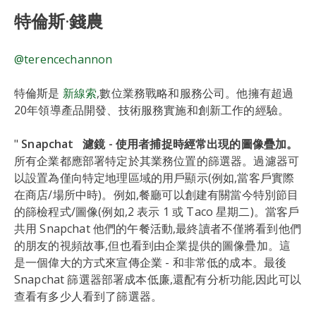
特倫斯·錢農
@terencechannon
特倫斯是
新線索
,數位業務戰略和服務公司。他擁有超過
20年領導產品開發、技術服務實施和創新工作的經驗。
"
Snapchat 濾鏡 - 使用者捕捉時經常出現的圖像疊加。
所有企業都應部署特定於其業務位置的篩選器。過濾器可
以設置為僅向特定地理區域的用戶顯示(例如,當客戶實際
在商店/場所中時)。例如,餐廳可以創建有關當今特別節目
的篩檢程式/圖像(例如,2 表示 1 或 Taco 星期二)。當客戶
共用 Snapchat 他們的午餐活動,最終讀者不僅將看到他們
的朋友的視頻故事,但也看到由企業提供的圖像疊加。這
是一個偉大的方式來宣傳企業 - 和非常低的成本。最後
Snapchat 篩選器部署成本低廉,還配有分析功能,因此可以
查看有多少人看到了篩選器。