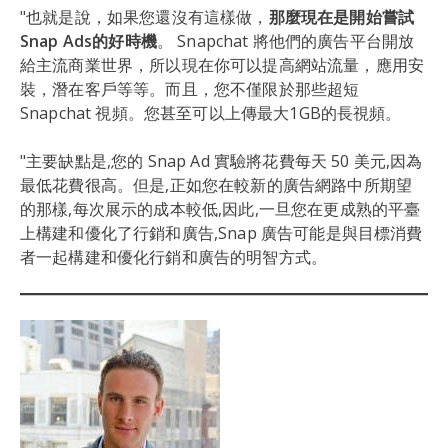
"也就是說，如果您還沒有這樣做，
那麼現在是開始嘗試
Snap Ads的好時機
。 Snapchat 將他們的廣告平台開放
給主流商業世界，所以現在你可以提高網站流量，應用安
裝，潛在客戶等等。而且，您不僅限於那些超短
Snapchat 視頻。您甚至可以上傳最大1GB的長視頻。
"主要缺點是,您的 Snap Ad 實驗將花費每天 50 美元,因為
最低花費很高。但是,正如您在較新的廣告網路中所期望
的那樣,每次展示的成本較低,因此,一旦您在更成熟的平臺
上構建和優化了行銷和廣告,Snap 廣告可能是與目標消費
者一起構建和優化行銷和廣告的明智方式。