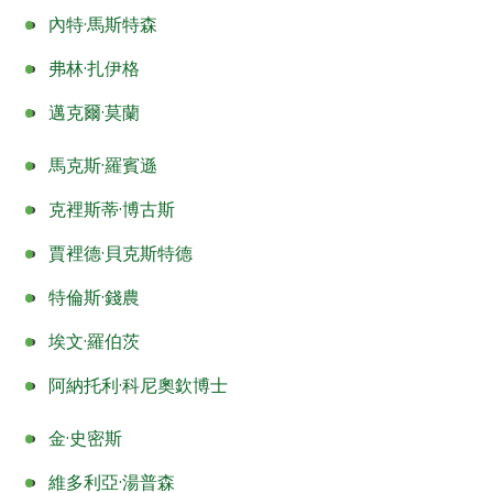
內特·馬斯特森
弗林·扎伊格
邁克爾·莫蘭
馬克斯·羅賓遜
克裡斯蒂·博古斯
賈裡德·貝克斯特德
特倫斯·錢農
埃文·羅伯茨
阿納托利·科尼奧欽博士
金·史密斯
維多利亞·湯普森