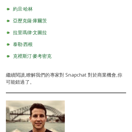
約旦·哈林
亞歷克薩·庫爾茨
拉里瑪律·文圖拉
泰勒·西根
克裡斯汀·麥考密克
繼續閱讀,瞭解我們的專家對 Snapchat 對於商業機會,你
可能錯過了。