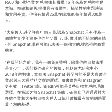
F500 和小型企業客戶,根據其機構 15 年來為客戶的推動
意識、領導和銷售,提供具有激勵性、搞笑性的主題演講
和實用外賣。他擁有超過25萬在線粉絲,每年超過300萬
人。
"大多數人,甚至許多行銷人員,認為 Snapchat 只有作為一
個地方青少年避免他們的父母, 八卦, 做其他不恰當的事情
- 但 Snapchat 現在可能代表著一個強大的,被忽視的商業
機會。
"在我開始之前，我有一個免責聲明：除非你的目標市場
是青少年，否則我們研究的數據，包括皮尤研究中心
2018年的數據，意味著 Snapchat 甚至可能不是大多數企
業
的第三大最佳社交營銷選擇
。臉書廣告和 Instagram
更有效，Twitter或LinkedIn可能是某些目標客戶的理想
選擇。在嘗試之前 Snapchat 策略，確保您已經通過對大
多數企業和大多數目標客戶人口統計數據最有效的網路覆
蓋了您的基礎。