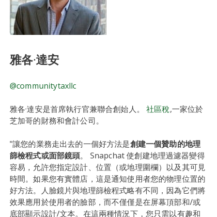
雅各·達安
@communitytaxllc
雅各·達安是首席執行官兼聯合創始人。
社區稅
,一家位於
芝加哥的財務和會計公司。
"讓您的業務走出去的一個好方法是
創建一個贊助的地理
篩檢程式或面部鏡頭
。 Snapchat 使創建地理過濾器變得
容易，允許您指定設計、位置（或地理圍欄）以及其可見
時間。如果您有實體店，這是通知使用者您的物理位置的
好方法。人臉鏡片與地理篩檢程式略有不同，因為它們將
效果應用於使用者的臉部，而不僅僅是在屏幕頂部和/或
底部顯示設計/文本。在這兩種情況下，您只需以有趣和