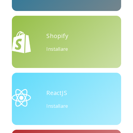
Okru
Medio
Airbnb
Shopify
Installare
Amazon
Discordia
Etsy
ReactJS
Installare
Houzz
Threads
Tiktok