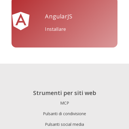
AngularJS
Installare
Tripadvisor
Vimeo
Whatsapp
Xing
Zillow
Zomato
Strumenti per siti web
MCP
Pulsanti di condivisione
Pulsanti social media