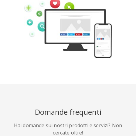
Tumblr
Yelp
Digg
Meetup
Mix
Weibo
Domande frequenti
Hai domande sui nostri prodotti e servizi? Non
Quora
Github
Skype
cercate oltre!