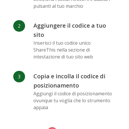
Messenger
pulsanti al tuo marchio
Aggiungere il codice a tuo
sito
Inserisci il tuo codice unico
Flickr
Gitlab
Google
ShareThis nella sezione di
Maps
intestazione di tuo sito web
Copia e incolla il codice di
posizionamento
Aggiungi il codice di posizionamento
ovunque tu voglia che lo strumento
Snapchat
Wechat
Reddit
appaia