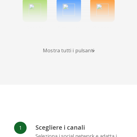
Spotify
Bitbucket
Blogger
Mostra tutti i pulsanti
Instagram
Bandcamp
Behance
Scegliere i canali
Deviantart
Dribbble
Facebook
Seleziona i social network e adatta i