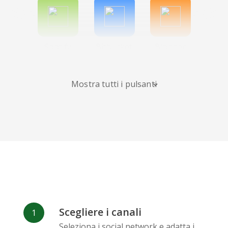
Spotify
Bitbucket
Blogger
Mostra tutti i pulsanti
Instagram
Bandcamp
Behance
Scegliere i canali
Deviantart
Dribbble
Facebook
Seleziona i social network e adatta i