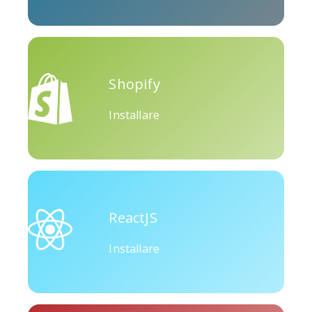
Okru
Medio
Airbnb
Shopify
Installare
Amazon
Discordia
Etsy
ReactJS
Installare
Houzz
Threads
Tiktok