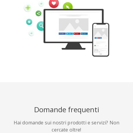
Tumblr
Yelp
Digg
Meetup
Mix
Weibo
Domande frequenti
Hai domande sui nostri prodotti e servizi? Non
Quora
Github
Skype
cercate oltre!