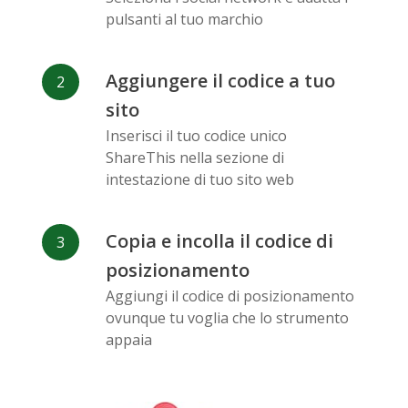
Messenger
pulsanti al tuo marchio
Aggiungere il codice a tuo
sito
Inserisci il tuo codice unico
Flickr
Gitlab
Google
ShareThis nella sezione di
Maps
intestazione di tuo sito web
Copia e incolla il codice di
posizionamento
Aggiungi il codice di posizionamento
ovunque tu voglia che lo strumento
Snapchat
Wechat
Reddit
appaia