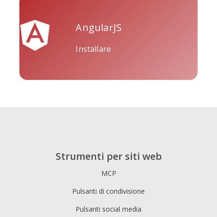
AngularJS
Installare
Tripadvisor
Vimeo
Whatsapp
Xing
Zillow
Zomato
Strumenti per siti web
MCP
Pulsanti di condivisione
Pulsanti social media