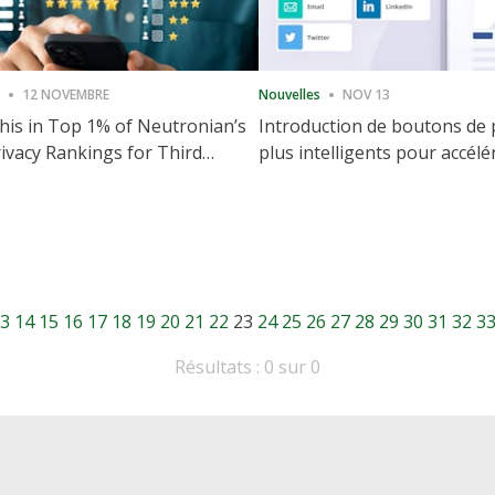
12 NOVEMBRE
Nouvelles
NOV 13
is in Top 1% of Neutronian’s
Introduction de boutons de
ivacy Rankings for Third
plus intelligents pour accélé
utive Quarter
partage et l'engagement de 
Web
3
14
15
16
17
18
19
20
21
22
23
24
25
26
27
28
29
30
31
32
3
Résultats : 0 sur 0