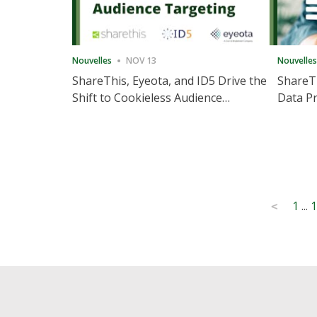
Nouvelles
NOV 13
Nouvelles
ShareThis, Eyeota, and ID5 Drive the
ShareTh
Shift to Cookieless Audience
Data Pr
Targeting
Consec
Posts
1
...
1
<
pagination