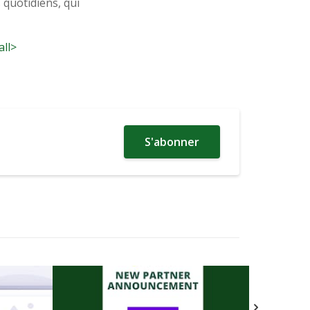
s quotidiens, qui
all>
S'abonner