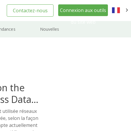
Connexion aux outils
Contactez-nous
FR
du site web
ndances
Nouvelles
on the
ss Data
 utilisée réseaux
vée, selon la façon
ompte actuellement