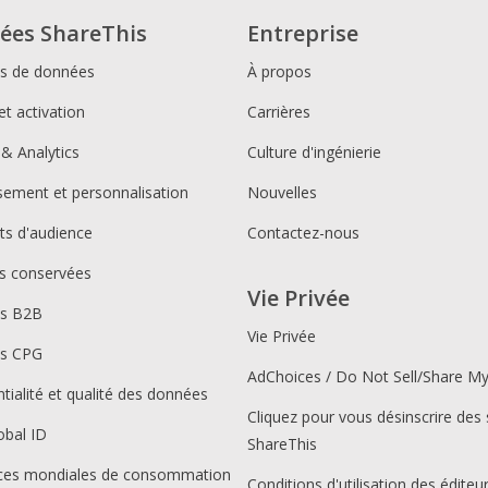
ées ShareThis
Entreprise
ns de données
À propos
et activation
Carrières
 & Analytics
Culture d'ingénierie
ssement et personnalisation
Nouvelles
s d'audience
Contactez-nous
s conservées
Vie Privée
ns B2B
Vie Privée
ns CPG
AdChoices / Do Not Sell/Share M
tialité et qualité des données
Cliquez pour vous désinscrire des 
obal ID
ShareThis
ces mondiales de consommation
Conditions d'utilisation des éditeu