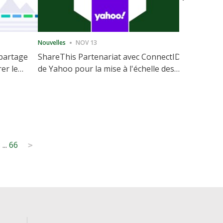
Nouvelles
NOV 13
Nouvelles
 partage
ShareThis Partenariat avec ConnectID
ShareThis
rer le
de Yahoo pour la mise à l'échelle des
Marketing
votre site
solutions d'identité sans cookie
3
...
66
>