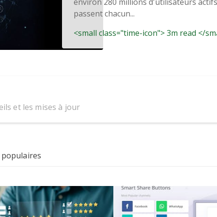
environ 280 millions d'utilisateurs actif
passent chacun...
<small class="time-icon"> 3m read </sm
ils et les mises à jour
 populaires