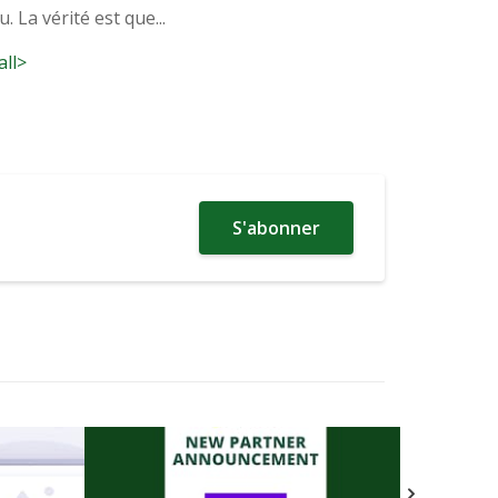
 La vérité est que...
all>
S'abonner