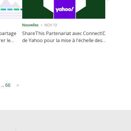
Nouvelles
NOV 13
Nouvelles
 partage
ShareThis Partenariat avec ConnectID
ShareThis
rer le
de Yahoo pour la mise à l'échelle des
Marketing
votre site
solutions d'identité sans cookie
5
...
66
>