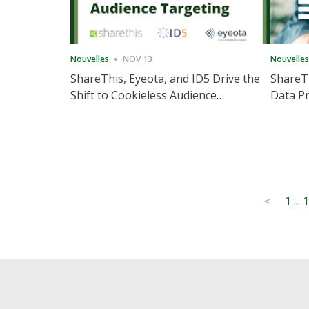
Nouvelles
NOV 13
Nouvelles
ShareThis, Eyeota, and ID5 Drive the
ShareTh
Shift to Cookieless Audience
Data Pr
Targeting
Consec
Posts
1
...
1
<
pagination