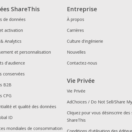
ées ShareThis
Entreprise
ns de données
À propos
et activation
Carrières
 & Analytics
Culture d'ingénierie
ssement et personnalisation
Nouvelles
s d'audience
Contactez-nous
s conservées
Vie Privée
ns B2B
Vie Privée
ns CPG
AdChoices / Do Not Sell/Share M
tialité et qualité des données
Cliquez pour vous désinscrire des 
obal ID
ShareThis
ces mondiales de consommation
Conditions d'utilisation des éditeu