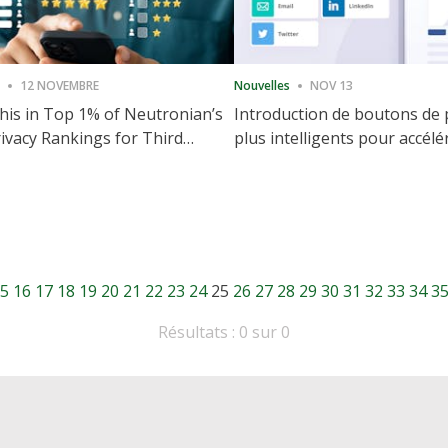
12 NOVEMBRE
Nouvelles
NOV 13
is in Top 1% of Neutronian’s
Introduction de boutons de
ivacy Rankings for Third
plus intelligents pour accélé
utive Quarter
partage et l'engagement de 
Web
5
16
17
18
19
20
21
22
23
24
25
26
27
28
29
30
31
32
33
34
3
Résultats : 0 sur 0