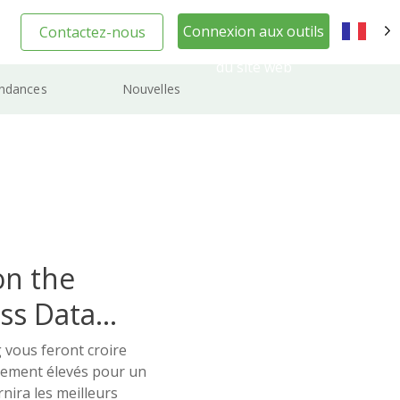
Connexion aux outils
Contactez-nous
FR
du site web
ndances
Nouvelles
on the
ss Data
 vous feront croire
nement élevés pour un
nira les meilleurs