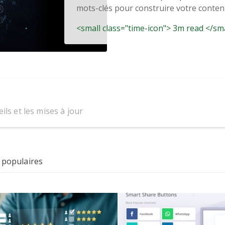
mots-clés pour construire votre contenu.
<small class="time-icon"> 3m read </sm
ils et les mises à jour
 populaires