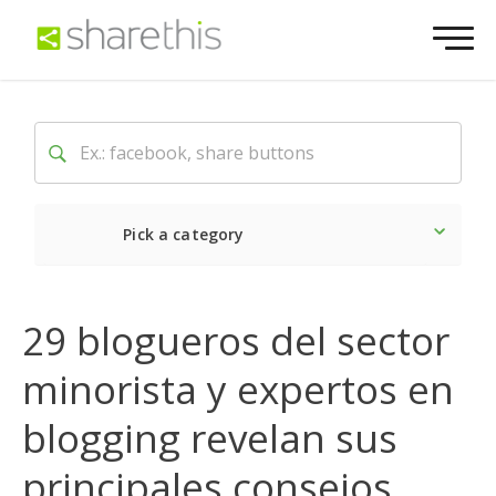
Pick a category
Lo último
Social
Come
29 blogueros del sector
minorista y expertos en
blogging revelan sus
principales consejos