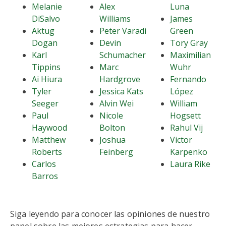
Melanie
Alex
Luna
DiSalvo
Williams
James
Aktug
Peter Varadi
Green
Dogan
Devin
Tory Gray
Karl
Schumacher
Maximilian
Tippins
Marc
Wuhr
Ai Hiura
Hardgrove
Fernando
Tyler
Jessica Kats
López
Seeger
Alvin Wei
William
Paul
Nicole
Hogsett
Haywood
Bolton
Rahul Vij
Matthew
Joshua
Victor
Roberts
Feinberg
Karpenko
Carlos
Laura Rike
Barros
Siga leyendo para conocer las opiniones de nuestro