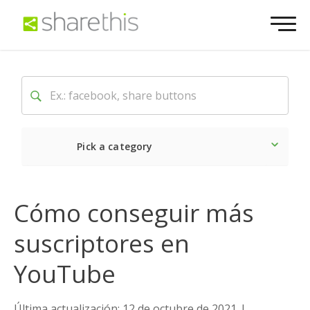
Pick a category
Lo último
Social
Come
Cómo conseguir más
suscriptores en
YouTube
Última actualización: 12 de octubre de 2021
|