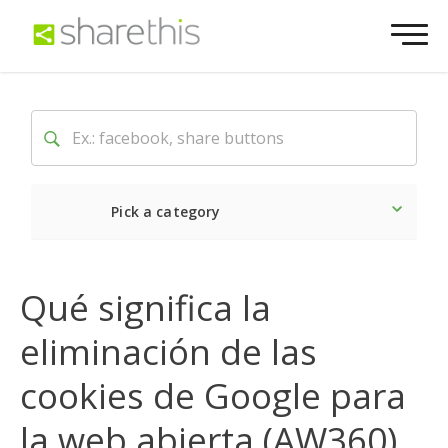
Pick a category
Lo último
Social
Come
Qué significa la
eliminación de las
cookies de Google para
la web abierta (AW360)