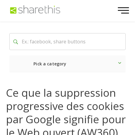
Pick a category
Dernière
Sociale
Mark
Ce que la suppression
progressive des cookies
par Google signifie pour
le Web ouvert (AW360)