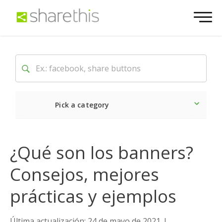
Pick a category
Lo último
Social
Come
¿Qué son los banners?
Consejos, mejores
prácticas y ejemplos
Última actualización: 24 de mayo de 2021
|