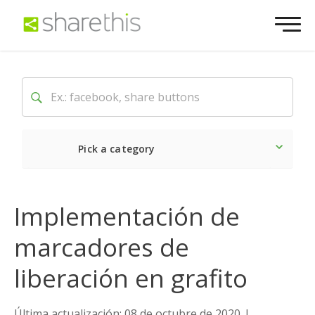
Pick a category
Lo último
Social
Come
Implementación de
marcadores de
liberación en grafito
Última actualización: 08 de octubre de 2020
|