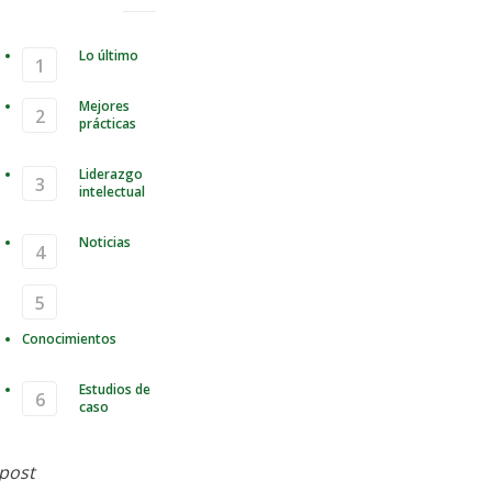
Lo último
Mejores
prácticas
Liderazgo
intelectual
Noticias
Conocimientos
Estudios de
caso
Azkaban y Docker
 post