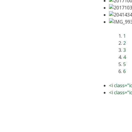
1
2
3
4
5
6
<i class="
<i class="