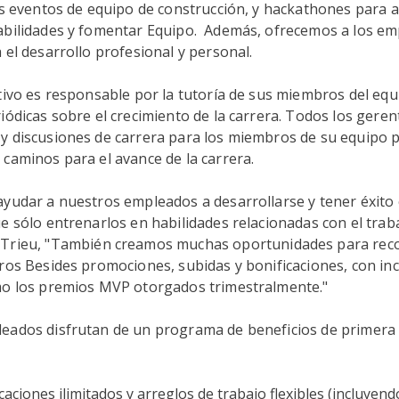
os eventos de equipo de construcción, y hackathones para a
abilidades y fomentar Equipo. Además, ofrecemos a los e
 el desarrollo profesional y personal.
tivo es responsable por la tutoría de sus miembros del equ
iódicas sobre el crecimiento de la carrera. Todos los gere
y discusiones de carrera para los miembros de su equipo 
caminos para el avance de la carrera.
ayudar a nuestros empleados a desarrollarse y tener éxito
e sólo entrenarlos en habilidades relacionadas con el traba
Trieu,
"
También creamos muchas oportunidades para rec
gros
B
esides promociones, subidas y bonificaciones, con in
mo los premios MVP otorgados trimestralmente.
"
eados disfrutan de un programa de beneficios de primera 
caciones ilimitados y arreglos de trabajo flexibles (incluyend