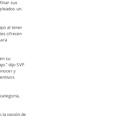
finar sus
mpleados un
ipo al tener
ntes ofrecen
para
 en su
jo.
"
dijo SVP
onocer y
centivos
categoría,
o la opción de