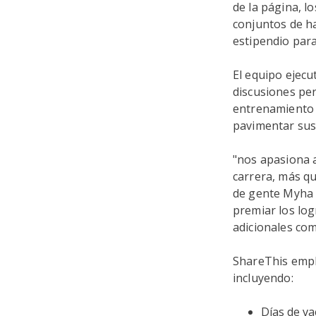
de la página, l
conjuntos de h
estipendio para
El equipo ejecu
discusiones per
entrenamiento 
pavimentar sus 
"nos apasiona 
carrera, más qu
de gente Myha 
premiar los lo
adicionales co
ShareThis empl
incluyendo:
Días de va