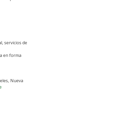
, servicios de
ia en forma
geles, Nueva
e