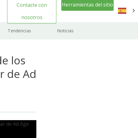
Herramientas del sitio
Contacte con
web Inicio de sesión
nosotros
ES
Tendencias
Noticias
de los
r de Ad