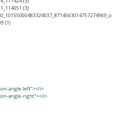
icon-angle-left"></i>
icon-angle-right"></i>