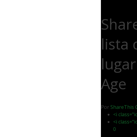
Share
lista
lugar
Age
Por
ShareThis
<i class="
<i class="
0