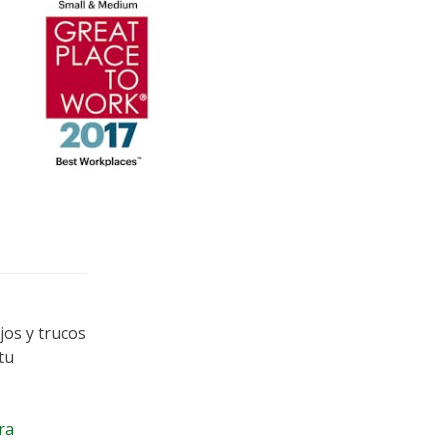
This ganó un premio Stevie ®
once en 2017 American
ess Awards
jos y trucos
tu
ra