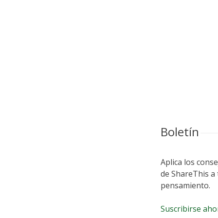
Share
de br
Boletín
Busin
Aplica los conse
de ShareThis a 
pensamiento.
Suscribirse aho