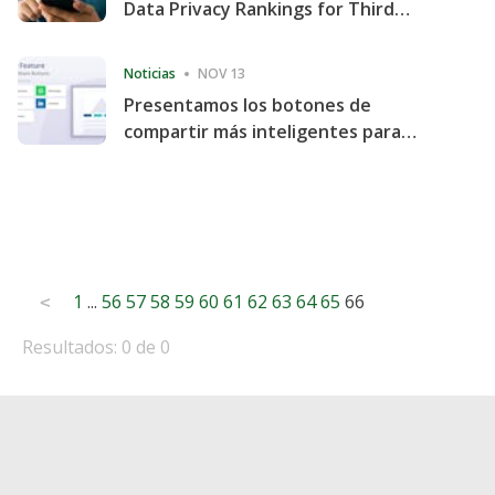
Data Privacy Rankings for Third
Consecutive Quarter
Noticias
NOV 13
Presentamos los botones de
compartir más inteligentes para
acelerar la compartición y la
participación en el sitio web
Posts
1
...
56
57
58
59
60
61
62
63
64
65
66
<
pagination
Resultados: 0 de 0