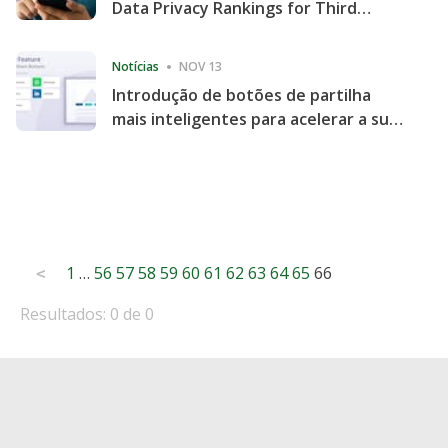
Data Privacy Rankings for Third
Consecutive Quarter
Notícias
NOV 13
Introdução de botões de partilha
mais inteligentes para acelerar a sua
partilha e envolvimento no website
Posts
1
…
56
57
58
59
60
61
62
63
64
65
66
<
pagination
Resultados: 0 de 0