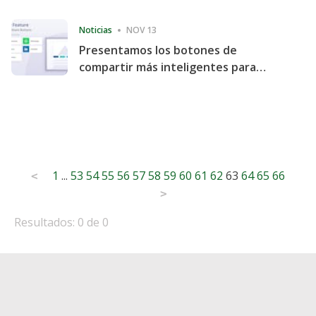
Consecutive Quarter
Noticias
NOV 13
Presentamos los botones de
compartir más inteligentes para
acelerar la compartición y la
participación en el sitio web
Posts
1
...
53
54
55
56
57
58
59
60
61
62
63
64
65
66
<
pagination
>
Resultados: 0 de 0