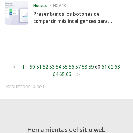
Noticias
NOV 13
Presentamos los botones de
compartir más inteligentes para
acelerar la compartición y la
participación en el sitio web
Posts
1
...
50
51
52
53
54
55
56
57
58
59
60
61
62
63
<
64
65
66
pagination
>
Resultados: 0 de 0
Herramientas del sitio web