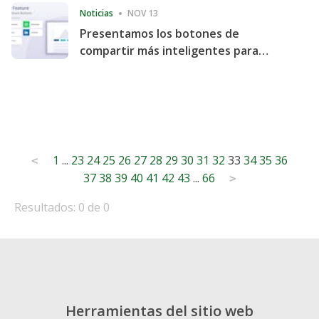
Noticias
NOV 13
Presentamos los botones de
compartir más inteligentes para
acelerar la compartición y la
participación en el sitio web
Posts
1
...
23
24
25
26
27
28
29
30
31
32
33
34
35
36
<
37
38
39
40
41
42
43
...
66
pagination
>
Resultados: 0 de 0
Herramientas del sitio web