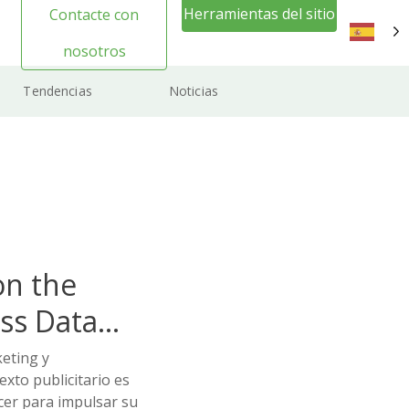
Herramientas del sitio
Contacte con
web Inicio de sesión
nosotros
ES
Tendencias
Noticias
on the
ss Data
eting y
xto publicitario es
cer para impulsar su