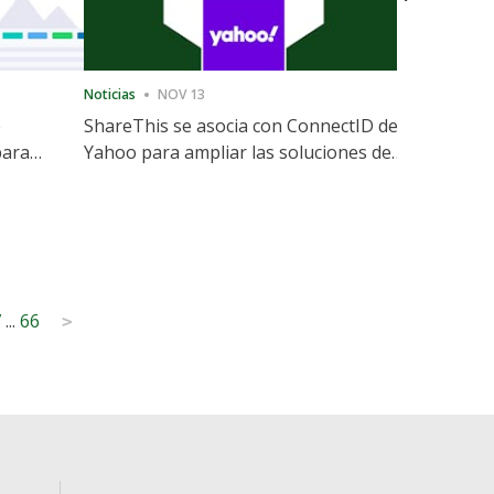
Noticias
NOV 13
Noticias
12
e
ShareThis se asocia con ConnectID de
ShareThis
para
Yahoo para ampliar las soluciones de
Marketing
identidad sin cookies
7
...
66
>