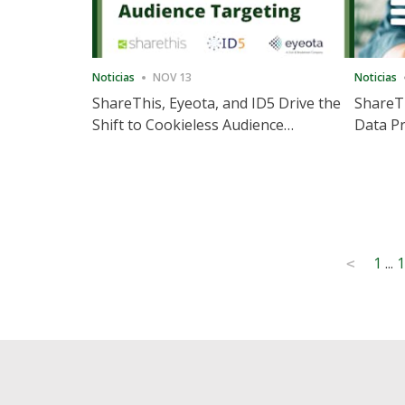
Noticias
NOV 13
Noticias
ShareThis, Eyeota, and ID5 Drive the
ShareTh
Shift to Cookieless Audience
Data Pr
Targeting
Consec
Posts
1
...
1
<
pagination