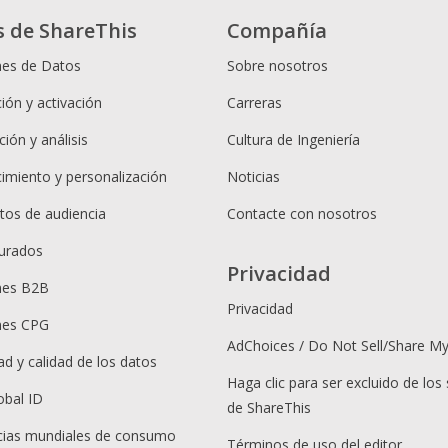
s de ShareThis
Compañía
nes de Datos
Sobre nosotros
ión y activación
Carreras
ión y análisis
Cultura de Ingeniería
cimiento y personalización
Noticias
os de audiencia
Contacte con nosotros
urados
Privacidad
nes B2B
Privacidad
nes CPG
AdChoices / Do Not Sell/Share M
ad y calidad de los datos
Haga clic para ser excluido de los 
obal ID
de ShareThis
ias mundiales de consumo
Términos de uso del editor