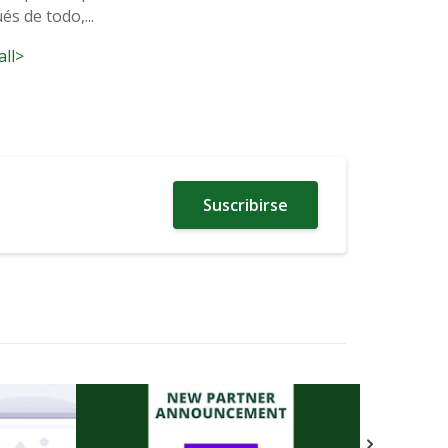
s de todo,...
all>
Suscribirse