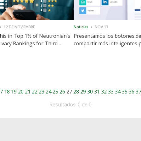
12 DE NOVIEMBRE
Noticias
NOV 13
is in Top 1% of Neutronian’s
Presentamos los botones d
ivacy Rankings for Third
compartir más inteligentes 
utive Quarter
acelerar la compartición y la
participación en el sitio web
7
18
19
20
21
22
23
24
25
26
27
28
29
30
31
32
33
34
35
36
3
Resultados: 0 de 0