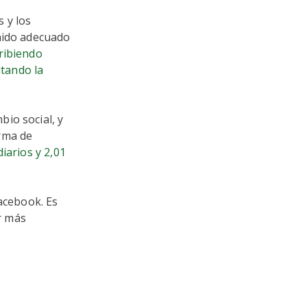
 y los
enido adecuado
ribiendo
litando la
io social, y
rma de
diarios y 2,01
Facebook. Es
r más