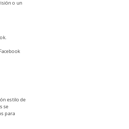
isión o un
ok.
 Facebook
ón estilo de
s se
os para