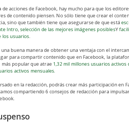
 de acciones de Facebook, hay mucho para que los editores
es de contenido piensen. No sólo tiene que crear el cont
cia, sino que también tiene que asegurarse de que está
esc
te Intro
,
selección de las mejores imágenes posibles
Y
faci
e los usuarios
.
 una buena manera de obtener una ventaja con el intercamb
ugar para compartir contenido que en Facebook, la platafo
s más popular que atrae
1,32 mil millones usuarios activos 
uarios activos mensuales.
ersado en la redacción, podrás crear más participación en 
tamos compartiendo 6 consejos de redacción para impulsa
cebook.
suspenso