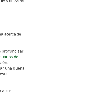
lo y flujos de
ina acerca de
e profundizar
suarios de
ción,
lar una buena
 esta
k a sus