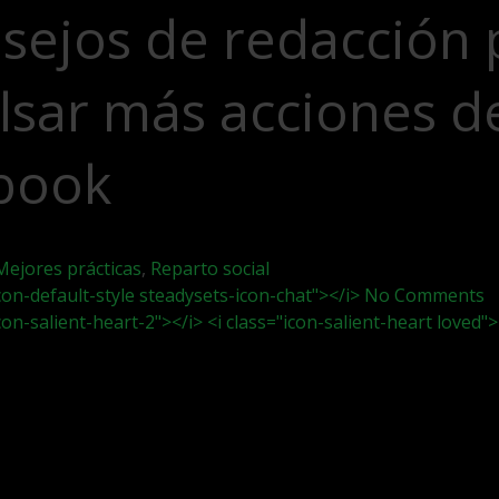
sejos de redacción 
lsar más acciones d
book
Mejores prácticas
,
Reparto social
icon-default-style steadysets-icon-chat"></i> No Comments
icon-salient-heart-2"></i> <i class="icon-salient-heart loved">