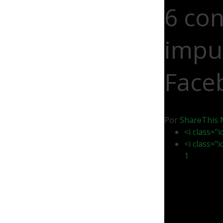
6 con
impu
Face
Por
ShareThis
<i class="
<i class="
1