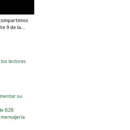
 compartimos
te 9 de la
los lectores
umentar su
de B2B
 mensajería