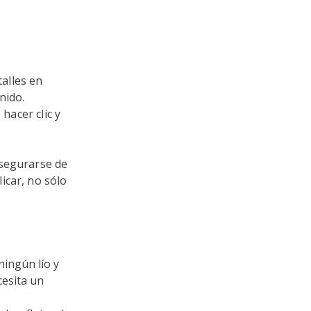
alles en
nido.
hacer clic y
asegurarse de
icar, no sólo
ningún lío y
cesita un