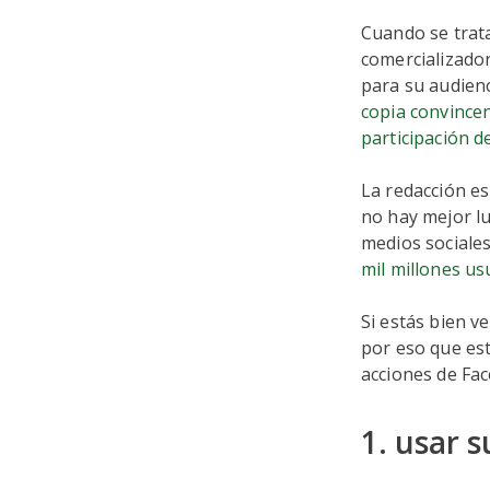
Cuando se trata
comercializador
para su audien
copia convincen
participación d
La redacción es
no hay mejor l
medios sociale
mil millones us
Si estás bien v
por eso que es
acciones de Fa
1. usar 