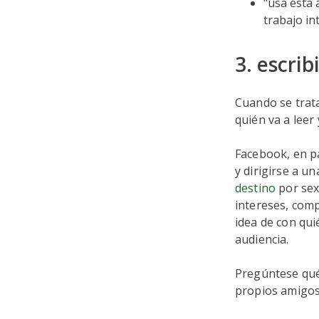
"usa esta 
trabajo in
3. escrib
Cuando se trata 
quién va a leer 
Facebook, en pa
y dirigirse a 
destino
por sexo
intereses, com
idea de con qui
audiencia.
Pregúntese qué
propios amigos 