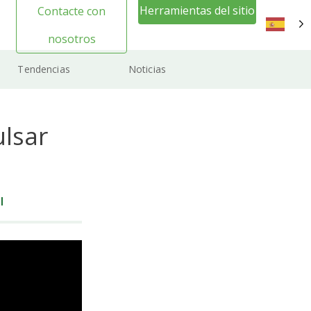
Herramientas del sitio
Contacte con
web Inicio de sesión
nosotros
ES
Tendencias
Noticias
ulsar
l