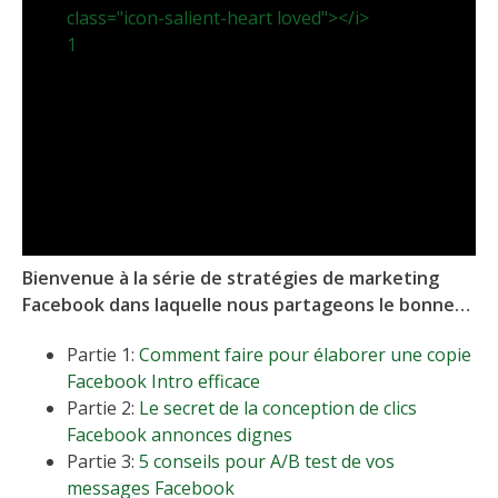
class="icon-salient-heart loved"></i>
1
Bienvenue à la série de stratégies de marketing
Facebook dans laquelle nous partageons le bonnes
pratiquespour savoir comment utiliser Facebook
Partie 1:
Comment faire pour élaborer une copie
pour les entreprises ! Ceci est la partie 9 de la série.
Facebook Intro efficace
Partie 2:
Le secret de la conception de clics
Facebook annonces dignes
Partie 3:
5 conseils pour A/B test de vos
messages Facebook