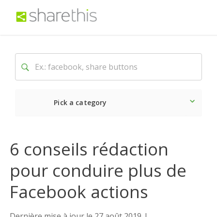
Pick a category
Dernière
Sociale
Mark
6 conseils rédaction
pour conduire plus de
Facebook actions
Dernière mise à jour le 27 août 2019
|