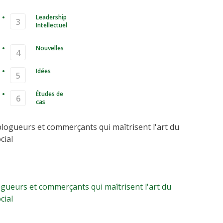
Leadership
Intellectuel
Nouvelles
Idées
Études de
cas
Top 25 blogueurs et commerçants
trisent l'art du partage social
gueurs et commerçants qui maîtrisent l'art du
cial