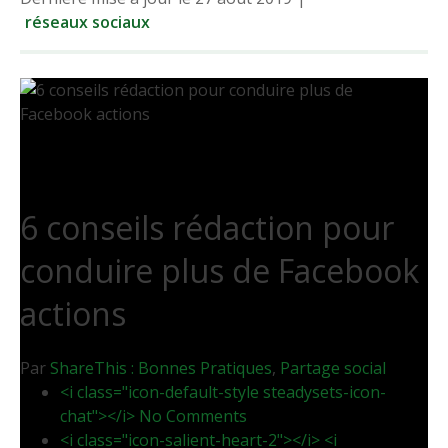
réseaux sociaux
6 conseils rédaction pour
conduire plus de Facebook
actions
Par
ShareThis :
Bonnes Pratiques
,
Partage social
<i class="icon-default-style steadysets-icon-
chat"></i> No Comments
<i class="icon-salient-heart-2"></i> <i