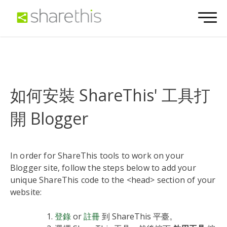
如何安裝 ShareThis' 工具打
開 Blogger
In order for ShareThis tools to work on your
Blogger site, follow the steps below to add your
unique ShareThis code to the <head> section of your
website:
登錄
or
註冊
到 ShareThis 平臺。