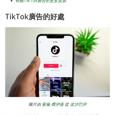
有關TikTok廣告的更多資源
TikTok廣告的好處
圖片由
索倫·費伊薩
從
皮沙巴伊