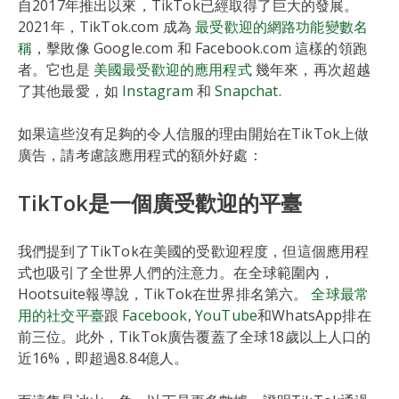
自2017年推出以來，TikTok已經取得了巨大的發展。
2021年，TikTok.com 成為
最受歡迎的網路功能變數名
稱
，擊敗像 Google.com 和 Facebook.com 這樣的領跑
者。它也是
美國最受歡迎的應用程式
幾年來，再次超越
了其他最愛，如
Instagram
和
Snapchat
.
如果這些沒有足夠的令人信服的理由開始在TikTok上做
廣告，請考慮該應用程式的額外好處：
TikTok是一個廣受歡迎的平臺
我們提到了TikTok在美國的受歡迎程度，但這個應用程
式也吸引了全世界人們的注意力。在全球範圍內，
Hootsuite報導說，TikTok在世界排名第六。
全球最常
用的社交平臺
跟
Facebook
,
YouTube
和WhatsApp排在
前三位。此外，TikTok廣告覆蓋了全球18歲以上人口的
近16%，即超過8.84億人。