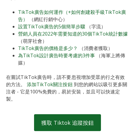
TikTok廣告如何運作（+如何創建殺手級TikTok廣
告）
（網紅行銷中心）
設置TikTok廣告的5個簡單步驟
（字流）
營銷人員在2022年需要知道的30個TikTok統計數據
（萌芽社會）
TikTok廣告的價格是多少？
（消費者獲取）
為TikTok設計廣告時要考慮的3件事
（海軍上將傳
媒）
在嘗試TikTok廣告時，請不要忽視增加受眾的行之有效
的方法。
添加TikTok關注按鈕
到您的網站以吸引更多關
注者 - 它是100%免費的，易於安裝，並且可以快速定
製。
獲取 Tiktok 追蹤按鈕