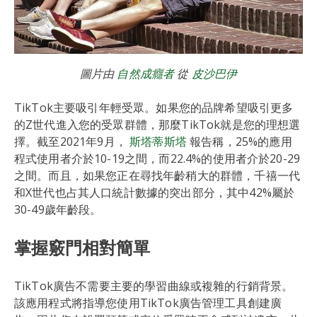
圖片由
自然成癮者
從
皮沙巴伊
TikTok主要吸引年輕受眾。如果您的品牌希望吸引更多
的Z世代進入您的受眾群體，那麼TikTok就是您的理想選
擇。截至2021年9月，
斯塔蒂斯塔
報告稱，25%的應用
程式使用者介於10-19之間，而22.4%的使用者介於20-29
之間。而且，如果您正在尋找年齡稍大的群體，千禧一代
和X世代也占其人口統計數據的突出部分，其中42%屬於
30-49歲年齡段。
掌握竅門相對簡單
TikTok廣告不需要主要的學習曲線或複雜的行銷背景。
該應用程式將指導您使用TikTok廣告管理工具創建廣