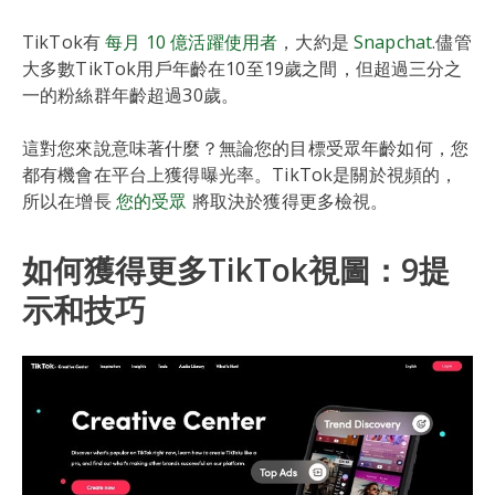
TikTok有
每月 10 億活躍使用者
，大約是
Snapchat
.儘管
大多數TikTok用戶年齡在10至19歲之間，但超過三分之
一的粉絲群年齡超過30歲。
這對您來說意味著什麼？無論您的目標受眾年齡如何，您
都有機會在平台上獲得曝光率。TikTok是關於視頻的，
所以在增長
您的受眾
將取決於獲得更多檢視。
如何獲得更多TikTok視圖：9提
示和技巧