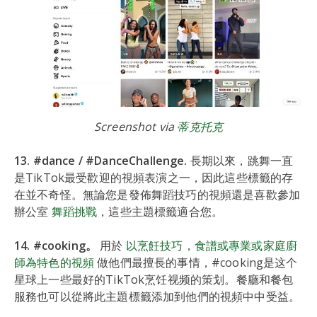
Screenshot via
蒂克托克
13. #dance / #DanceChallenge.
長期以來，跳舞一直
是TikTok最受歡迎的視頻表演之一，因此這些標籤的存
在並不奇怪。無論您是發佈舞蹈技巧的視頻還是喜歡參加
辦公室
舞蹈挑戰
，這些主題標籤適合您。
14. #cooking。
用於
以烹飪技巧，食譜或專業或家庭廚
師為特色的視頻
做他們最擅長的事情，#cooking是这个
星球上一些最好的TikTok烹饪视频的策划。餐廳和餐包
服務也可以從將此主題標籤添加到他們的視頻中中受益。