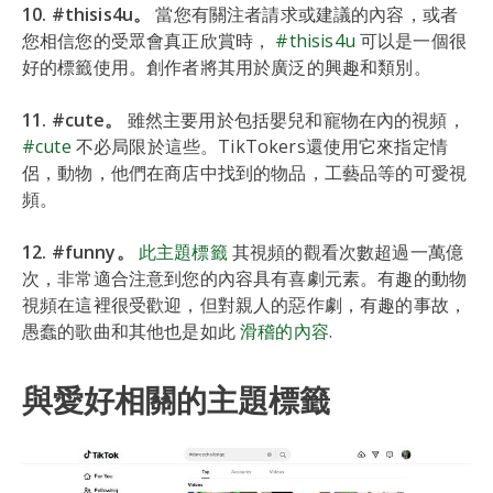
10. #thisis4u。
當您有關注者請求或建議的內容，或者
您相信您的受眾會真正欣賞時，
#thisis4u
可以是一個很
好的標籤使用。創作者將其用於廣泛的興趣和類別。
11. #cute。
雖然主要用於包括嬰兒和寵物在內的視頻，
#cute
不必局限於這些。TikTokers還使用它來指定情
侶，動物，他們在商店中找到的物品，工藝品等的可愛視
頻。
12. #funny。
此主題標籤
其視頻的觀看次數超過一萬億
次，非常適合注意到您的內容具有喜劇元素。有趣的動物
視頻在這裡很受歡迎，但對親人的惡作劇，有趣的事故，
愚蠢的歌曲和其他也是如此
滑稽的內容
.
與愛好相關的主題標籤