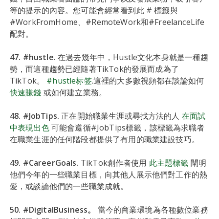
等的提示的內容。您可能會經常看到此 # 標籤與
#WorkFromHome、#RemoteWork和#FreelanceLife
配對。
47. #hustle.
在過去幾年中，Hustle文化本身就是一種趨
勢，而這種趨勢已經隨著TikTok的發展而成為了
TikTok。
#hustle标签
.這裡的大多數視頻都在談論如何
快速賺錢
或如何建立業務。
48. #JobTips.
正在開始職業生涯或尋找方法的人
在面試
中表現出色
可能會遵循#JobTips標籤，該標籤為求職者
在職業生涯的任何階段都提供了有用的職業建設技巧。
49. #CareerGoals.
TikTok創作者使用
此主題標籤
闡明
他們今年的一些職業目標，向其他人展示他們對工作的熱
愛，或談論他們的一些職業成就。
50. #DigitalBusiness。
當今的商業環境為各種數位業務