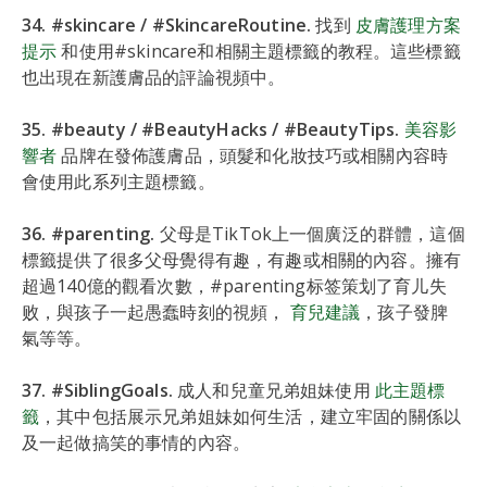
34. #skincare / #SkincareRoutine.
找到
皮膚護理方案
提示
和使用#skincare和相關主題標籤的教程。這些標籤
也出現在新護膚品的評論視頻中。
35. #beauty / #BeautyHacks / #BeautyTips.
美容影
響者
品牌在發佈護膚品，頭髮和化妝技巧或相關內容時
會使用此系列主題標籤。
36. #parenting.
父母是TikTok上一個廣泛的群體，這個
標籤提供了很多父母覺得有趣，有趣或相關的內容。擁有
超過140億的觀看次數，#parenting标签策划了育儿失
败，與孩子一起愚蠢時刻的視頻，
育兒建議
，孩子發脾
氣等等。
37. #SiblingGoals.
成人和兒童兄弟姐妹使用
此主題標
籤
，其中包括展示兄弟姐妹如何生活，建立牢固的關係以
及一起做搞笑的事情的內容。