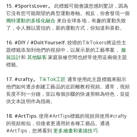
15. #SportsLover。
此標籤可能會讓您感到驚訝，因為
它沒有您可能期望的典型運動卷軸。相反，你會發現一個
獨特運動的多樣化融合
來自全球各地，有趣的運動失敗
了，令人難以置信的，新的運動方式，你知道和喜歡。
16. #DIY / #DoItYourself.
狡猾的TikTokers將這些主
題標籤添加到他們的視頻中，以展示新的工藝專案，
服
裝設計
和
其他駭客
.家庭裝修空間也經常使用這兩個主題
標籤。
17. #crafty。
TikTok工匠
通常使用此主題標籤來顯示
他們如何逐步創建工藝品的近距離教程視頻。通常，視頻
長度不到一分鐘，並以每個步驟的快速剪輯為特色，並提
供文本說明作為指南。
18. #ArtTips.
使用#ArtTips標籤的視頻與使用#crafty
的視頻相似，但後者更適用於各種工藝品。通過
#ArtTips，您將看到
更多繪畫和素描技巧
.