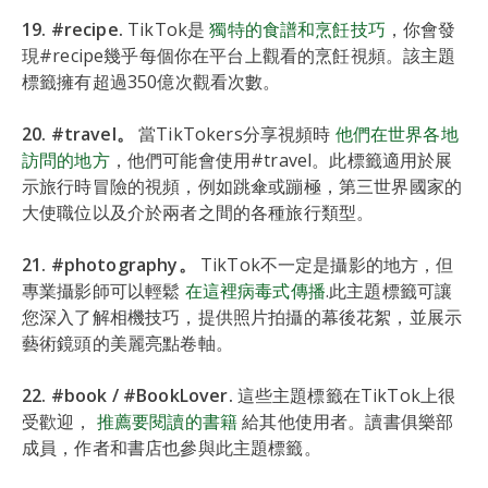
19. #recipe.
TikTok是
獨特的食譜和烹飪技巧
，你會發
現#recipe幾乎每個你在平台上觀看的烹飪視頻。該主題
標籤擁有超過350億次觀看次數。
20. #travel。
當TikTokers分享視頻時
他們在世界各地
訪問的地方
，他們可能會使用#travel。此標籤適用於展
示旅行時冒險的視頻，例如跳傘或蹦極，第三世界國家的
大使職位以及介於兩者之間的各種旅行類型。
21. #photography。
TikTok不一定是攝影的地方，但
專業攝影師可以輕鬆
在這裡病毒式傳播
.此主題標籤可讓
您深入了解相機技巧，提供照片拍攝的幕後花絮，並展示
藝術鏡頭的美麗亮點卷軸。
22. #book / #BookLover.
這些主題標籤在TikTok上很
受歡迎，
推薦要閱讀的書籍
給其他使用者。讀書俱樂部
成員，作者和書店也參與此主題標籤。