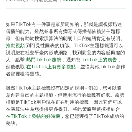
如果TikTok有一件事是眾所周知的，那就是讓視頻迅速
傳播的能力。雖然並非所有病毒式傳播都依賴於主題標
籤，但有助於搜索演算法的朗朗上口的短語肯定有説明。
推動視頻
到可見性圖表的頂部。TikTok主題標籤還可以
説明您在社交平臺內形成網路，找到對您的內容感興趣的
人，點擊
熱門TikTok趨勢
，通知您
TikTok上的廣告
，
然後獲取
在TikTok上有更多觀點
，並從其他TikTok創作
者那裡獲得靈感。
雖然TikTok主題標籤沒有固定的規則 - 例如，您可以隨
意創建自己的主題標籤 - 但使用流行的標籤有好處。趨勢
標籤是TikTok用戶現在正在利用的標籤，因此它們可以
在演算法中為您提供更多提升。將此策略與選擇相結合
在TikTok上發帖的好時機
，您已經獲得了TikTok成功的
秘訣。