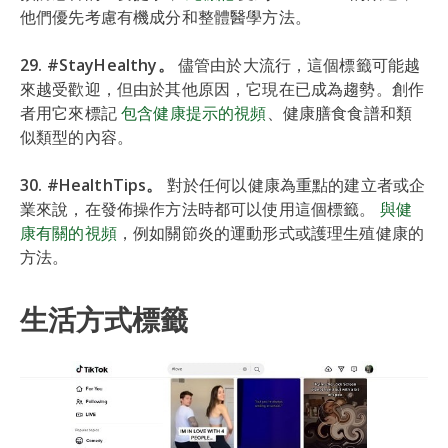
他們優先考慮有機成分和整體醫學方法。
29. #StayHealthy。
儘管由於大流行，這個標籤可能越
來越受歡迎，但由於其他原因，它現在已成為趨勢。創作
者用它來標記
包含健康提示的視頻
、健康膳食食譜和類
似類型的內容。
30. #HealthTips。
對於任何以健康為重點的建立者或企
業來說，在發佈操作方法時都可以使用這個標籤。
與健
康有關的視頻
，例如關節炎的運動形式或護理生殖健康的
方法。
生活方式標籤