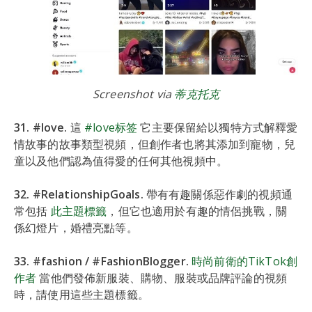
Screenshot via
蒂克托克
31. #love.
這
#love标签
它主要保留給以獨特方式解釋愛
情故事的故事類型視頻，但創作者也將其添加到寵物，兒
童以及他們認為值得愛的任何其他視頻中。
32. #RelationshipGoals.
帶有有趣關係惡作劇的視頻通
常包括
此主題標籤
，但它也適用於有趣的情侶挑戰，關
係幻燈片，婚禮亮點等。
33. #fashion / #FashionBlogger.
時尚前衛的TikTok創
作者
當他們發佈新服裝、購物、服裝或品牌評論的視頻
時，請使用這些主題標籤。