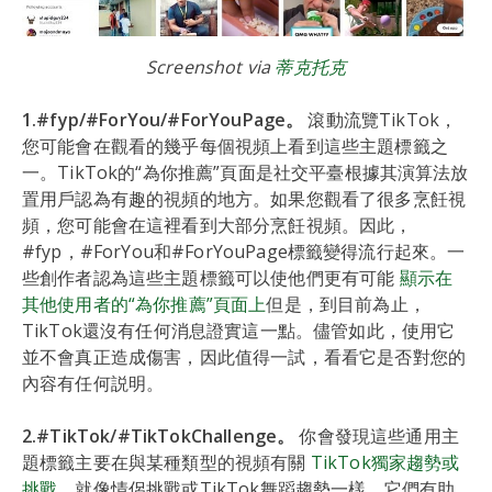
Screenshot via
蒂克托克
1.#fyp/#ForYou/#ForYouPage。
滾動流覽TikTok，
您可能會在觀看的幾乎每個視頻上看到這些主題標籤之
一。TikTok的“為你推薦”頁面是社交平臺根據其演算法放
置用戶認為有趣的視頻的地方。如果您觀看了很多烹飪視
頻，您可能會在這裡看到大部分烹飪視頻。因此，
#fyp，#ForYou和#ForYouPage標籤變得流行起來。一
些創作者認為這些主題標籤可以使他們更有可能
顯示在
其他使用者的“為你推薦”頁面上
但是，到目前為止，
TikTok還沒有任何消息證實這一點。儘管如此，使用它
並不會真正造成傷害，因此值得一試，看看它是否對您的
內容有任何説明。
2.#TikTok/#TikTokChallenge。
你會發現這些通用主
題標籤主要在與某種類型的視頻有關
TikTok獨家趨勢或
挑戰
，就像情侶挑戰或TikTok舞蹈趨勢一樣。它們有助