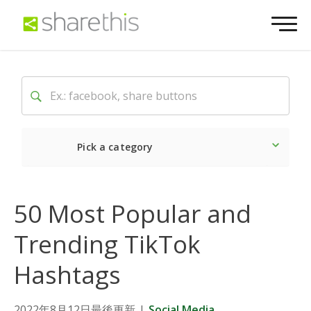
Pick a category
Latest
Social
Market
50 Most Popular and
Trending TikTok
Hashtags
2022年8月12日最後更新
|
Social Media