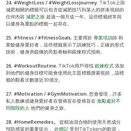
24. #WeightLoss / #WeightLossJourney.
TikTok上與
減肥相關的標籤可以包含從減肥技巧到某人的拼湊視頻的
任何內容
減肥之旅
超過一個月或一年。這些標籤經常與
以健身為重點的標籤一起存在。
25. #fitness / #FitnessGoals.
主要用於
專業培訓師
和
業餘健身愛好者，這些標籤展示了訓練技巧，正確的形式
技術，健身房鍛煉的亮點卷軸和鍛煉程式指南。
26. #WorkoutRoutine.
TikTok用戶尋找
鍛煉程式
添加
到他們的健身目標可能會使用此主題標籤搜索視頻，該標
籤的觀看次數接近30億次。
27. #Motivation / #GymMotivation.
您會發現，許多
私人教練或健身愛好者在發佈旨在發佈旨在
激勵處於不
同階段的人
他們的健身之旅。
28. #HomeRemedies。
從精油混合物到使用天然成分
預防感冒的重要提示，
此標記
受到TikTokers的歡迎，