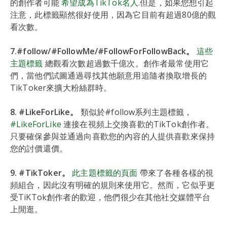
的創作者可能
希望成為TikTok名人
.但是，如果您想引起
注意，此標籤顯然很好使用，因為它目前有超過80億的觀
看次數。
7.#follow/#FollowMe/#FollowForFollowBack。
這些
主題標籤
總觀看次數超過數千億次。創作者最常使用它
們，當他們試圖通過尋找其他願意用追隨者換取增長的
TikToker來擴大粉絲群時。
8. #LikeForLike。
類似於#follow系列主題標籤，
#LikeForLike
連接在視頻上交換喜歡的TikTok創作者。
只要確保參與並通過向喜歡您的內容的人提供喜歡來保持
您的討價還價。
9. #TikToker。
此主題標籤的頁面
帶來了各種各樣的視
頻組合，因此沒有明確的規則來使用它。然而，它似乎更
受TiKTok創作者的歡迎，他們很少在其他社交媒體平台
上閒逛。