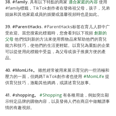
38. #family.
具有以下特點的商家
適合家庭的內容
使用
#family標籤，TikTok創作者在發佈祖父母，孩子，兄弟
姐妹和其他家庭成員的娛樂或溫馨視頻時也是如此。
39. #ParentHacks.
#ParentHacks标签在育儿人群中广
受欢迎。當您搜索此標籤時，您會看到以下視頻
創新的
父母
他們找到新的方法來使用舊物品來幫助他們的育兒
能力和技巧，使他們的生活更輕鬆。以育兒為重點的企業
可以從使用此標籤中受益，為父母或孩子推廣方便的產
品。
40. #MomLife。
雖然經常被用來展示育兒的一些消極和
壓力的一面，但媽媽TikTok創作者也使用
#MomLife
提
供育兒技巧，激勵其他媽媽，或講述育兒故事。
41. #shopping。
#Shopping
有各種用途，例如突出顯
示特定品牌的購物內容，以及發佈人們在商店中做離譜事
情的有趣視頻。