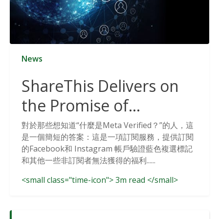
News
ShareThis Delivers on
the Promise of
Cookieless Data
對於那些想知道“什麼是Meta Verified？”的人，這
是一個簡短的答案：這是一項訂閱服務，提供訂閱
Solutions
的Facebook和 Instagram 帳戶驗證藍色複選標記
和其他一些非訂閱者無法獲得的福利......
<small class="time-icon"> 3m read </small>