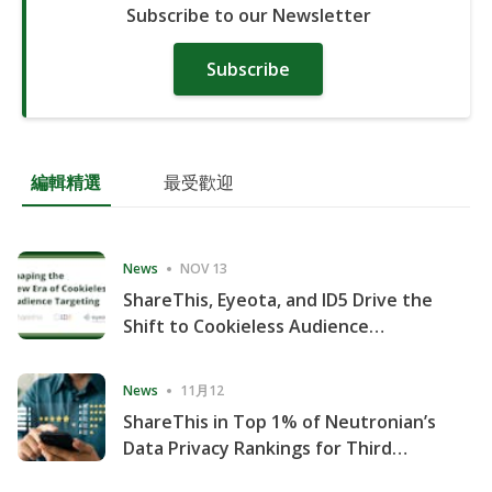
Subscribe to our Newsletter
Subscribe
編輯精選
最受歡迎
News
NOV 13
ShareThis, Eyeota, and ID5 Drive the
Shift to Cookieless Audience
Targeting
News
11月12
ShareThis in Top 1% of Neutronian’s
Data Privacy Rankings for Third
Consecutive Quarter