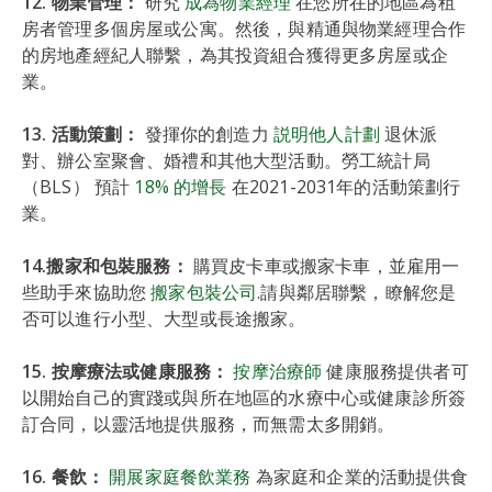
12. 物業管理：
研究
成為物業經理
在您所在的地區為租
房者管理多個房屋或公寓。然後，與精通與物業經理合作
的房地產經紀人聯繫，為其投資組合獲得更多房屋或企
業。
13. 活動策劃：
發揮你的創造力
説明他人計劃
退休派
對、辦公室聚會、婚禮和其他大型活動。勞工統計局
（BLS） 預計
18% 的增長
在2021-2031年的活動策劃行
業。
14.搬家和包裝服務：
購買皮卡車或搬家卡車，並雇用一
些助手來協助您
搬家包裝公司
.請與鄰居聯繫，瞭解您是
否可以進行小型、大型或長途搬家。
15. 按摩療法或健康服務：
按摩治療師
健康服務提供者可
以開始自己的實踐或與所在地區的水療中心或健康診所簽
訂合同，以靈活地提供服務，而無需太多開銷。
16. 餐飲：
開展家庭餐飲業務
為家庭和企業的活動提供食