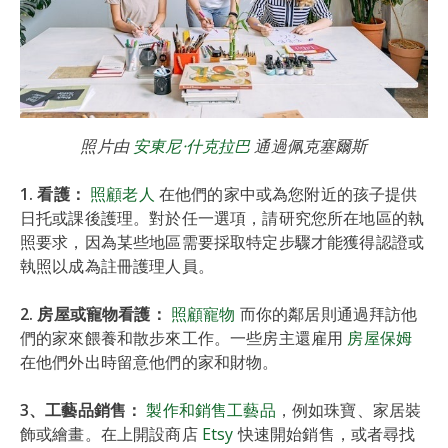
照片由
安東尼·什克拉巴
通過佩克塞爾斯
1. 看護：
照顧老人
在他們的家中或為您附近的孩子提供
日托或課後護理。對於任一選項，請研究您所在地區的執
照要求，因為某些地區需要採取特定步驟才能獲得認證或
執照以成為註冊護理人員。
2. 房屋或寵物看護：
照顧寵物
而你的鄰居則通過拜訪他
們的家來餵養和散步來工作。一些房主還雇用
房屋保姆
在他們外出時留意他們的家和財物。
3、工藝品銷售：
製作和銷售工藝品
，例如珠寶、家居裝
飾或繪畫。在上開設商店
Etsy
快速開始銷售，或者尋找