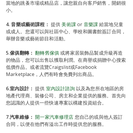
當地的跳蚤市場或精品店，讓您親自向客戶銷售，開銷很
小。
4. 音樂或藝術課程：
提供
美術課
or
音樂課
給當地兒童
或成人。您還可以與社區中心、學校和圖書館簽訂合同，
舉辦音樂或藝術節目和活動。
5.傢俱翻轉：
翻轉舊傢俱
或將家居裝飾品製成升級再造
的物品，您可以出售以獲取利潤。在商譽或捐贈中心搜索
低價作品。或者流覽Craigslist或Facebook
Marketplace，人們有時會免費列出商品。
6.室內設計：
提供
室內設計諮詢
以及為您所在地區的房
地產代理商、裝修公司、房主和企業提供的服務。首先向
您認識的人提供一些快速專案以構建投資組合。
7.汽車維修：
開一家汽車修理店
您自己的或與他人簽訂
合同，以便在他們有溢出工作時提供您的服務。