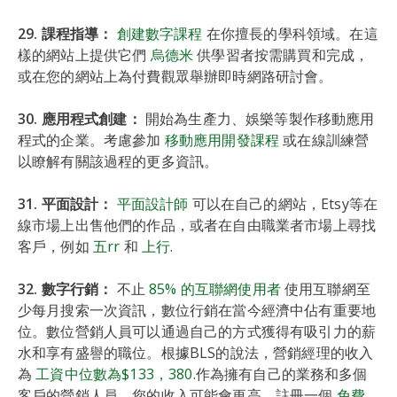
29. 課程指導：
創建數字課程
在你擅長的學科領域。在這
樣的網站上提供它們
烏德米
供學習者按需購買和完成，
或在您的網站上為付費觀眾舉辦即時網路研討會。
30. 應用程式創建：
開始為生產力、娛樂等製作移動應用
程式的企業。考慮參加
移動應用開發課程
或在線訓練營
以瞭解有關該過程的更多資訊。
31. 平面設計：
平面設計師
可以在自己的網站，Etsy等在
線市場上出售他們的作品，或者在自由職業者市場上尋找
客戶，例如
五rr
和
上行
.
32. 數字行銷：
不止
85% 的互聯網使用者
使用互聯網至
少每月搜索一次資訊，數位行銷在當今經濟中佔有重要地
位。數位營銷人員可以通過自己的方式獲得有吸引力的薪
水和享有盛譽的職位。根據BLS的說法，營銷經理的收入
為
工資中位數為$133，380
.作為擁有自己的業務和多個
客戶的營銷人員，您的收入可能會更高。註冊一個
免費