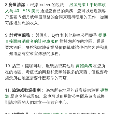
8.房屋清潔：
根據Indeed的說法，
房屋清潔工平均年收
入為 40，515 美元
.通過您自己的業務，您可以通過讓客
戶簽署 6 個月或年度服務的合同來獲得穩定的工作，從而
可能增加您的收入。
9. 計程車服務：
與優步、Lyft 和其他拼車公司競爭
提供
直接面向消費者的計程車服務
對於您所在的地區。通過
要求酒吧、餐館和當地企業發佈傳單或讓他們的客戶和員
工知道您有空來宣傳您的服務。
10. 店主：
開咖啡店、服裝店或其他店
實體業務
在您所
在的地區。考慮您的興趣和您瞭解很多的東西，但也要考
慮您所在地區需要什麼類型的商店。
11. 旅遊或歡迎指南：
為您所在地區的遊客提供遊客
導覽
游
歷史名勝或景點。您也可以租用辦公空間為遊客或搬
到該地區的人們建立一個歡迎中心。