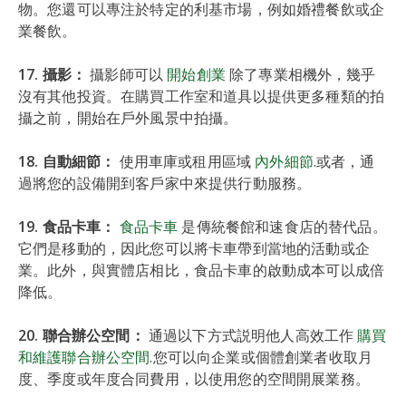
物。您還可以專注於特定的利基市場，例如婚禮餐飲或企
業餐飲。
17. 攝影：
攝影師可以
開始創業
除了專業相機外，幾乎
沒有其他投資。在購買工作室和道具以提供更多種類的拍
攝之前，開始在戶外風景中拍攝。
18. 自動細節：
使用車庫或租用區域
內外細節
.或者，通
過將您的設備開到客戶家中來提供行動服務。
19. 食品卡車：
食品卡車
是傳統餐館和速食店的替代品。
它們是移動的，因此您可以將卡車帶到當地的活動或企
業。此外，與實體店相比，食品卡車的啟動成本可以成倍
降低。
20. 聯合辦公空間：
通過以下方式説明他人高效工作
購買
和維護聯合辦公空間
.您可以向企業或個體創業者收取月
度、季度或年度合同費用，以使用您的空間開展業務。