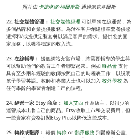
照片由
卡捷琳娜·福爾摩斯
通過佩克塞爾斯
22. 社交媒體管理：
社交媒體經理
可以單獨在線運營，為
多個品牌和企業提供服務。為潛在客戶創建標準套餐供您
選擇和/或提供定製套餐以滿足客戶的需求。提供您的固
定服務，以獲得穩定的收入流。
23. 在線輔導：
幾個網站充當市場，將需要輔導的學生與
可以幫助他們的教育工作者聯繫起來。例如
唯品會
支付
具有至少兩年經驗的教師按照自己的時程表工作，以説明
孩子學習英語。教師和專業人士也可以加入
校外學校
為
任何學齡的學習者創建自己的課程。
24. 經營一家 Etsy 商店：
加入艾西
作為店主，以很少的
運營成本出售自己的商品。Etsy收取上市和交易費用，但
一些賣家有資格訂閱Etsy Plus以降低這些成本。
25. 轉錄或翻譯：
報價
轉錄
or
翻譯服務
到醫療辦公室、