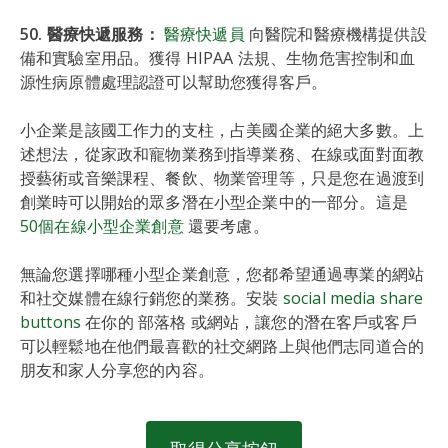
50. 醫療快遞服務：
醫療快遞員
向醫院和醫療機構提供設
備和實驗室用品。獲得 HIPAA 法規、生物危害控制和血
源性病原體處理認證可以幫助您獲得客戶。
小企業是該國工作力的支柱，占美國企業的絕大多數。上
述想法，從家政和寵物業務到指導業務、在線或面對面教
授藝術或音樂課程、餐飲、物業管理等，只是您在過渡到
創業時可以開始的眾多潛在小型企業中的一部分。這是
50個在線小型企業創意
還要考慮。
無論您選擇哪種小型企業創意，您都希望通過專業的網站
和社交媒體在線行銷您的業務。安裝
social media share
buttons
在你的 部落格 或網站，讓您的潛在客戶或客戶
可以輕鬆地在他們最喜歡的社交網路上與他們志同道合的
朋友和家人分享您的內容。