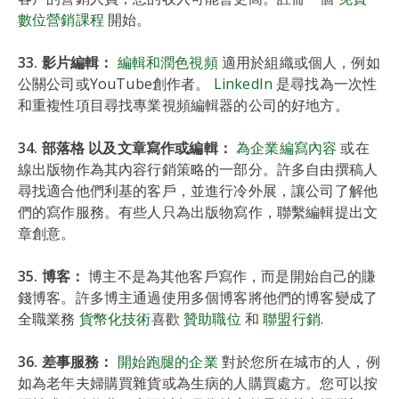
數位營銷課程
開始。
33. 影片編輯：
編輯和潤色視頻
適用於組織或個人，例如
公關公司或YouTube創作者。
LinkedIn
是尋找為一次性
和重複性項目尋找專業視頻編輯器的公司的好地方。
34. 部落格 以及文章寫作或編輯：
為企業編寫內容
或在
線出版物作為其內容行銷策略的一部分。許多自由撰稿人
尋找適合他們利基的客戶，並進行冷外展，讓公司了解他
們的寫作服務。有些人只為出版物寫作，聯繫編輯提出文
章創意。
35. 博客：
博主不是為其他客戶寫作，而是開始自己的賺
錢博客。許多博主通過使用多個博客將他們的博客變成了
全職業務
貨幣化技術
喜歡
贊助職位
和
聯盟行銷
.
36. 差事服務：
開始跑腿的企業
對於您所在城市的人，例
如為老年夫婦購買雜貨或為生病的人購買處方。您可以按