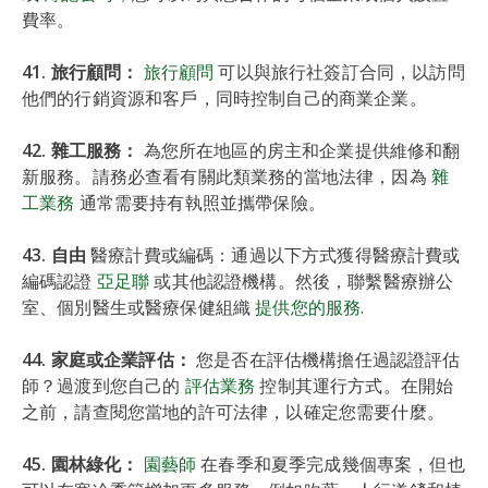
費率。
41. 旅行顧問：
旅行顧問
可以與旅行社簽訂合同，以訪問
他們的行銷資源和客戶，同時控制自己的商業企業。
42. 雜工服務：
為您所在地區的房主和企業提供維修和翻
新服務。請務必查看有關此類業務的當地法律，因為
雜
工業務
通常需要持有執照並攜帶保險。
43. 自由
醫療計費或編碼：通過以下方式獲得醫療計費或
編碼認證
亞足聯
或其他認證機構。然後，聯繫醫療辦公
室、個別醫生或醫療保健組織
提供您的服務
.
44. 家庭或企業評估：
您是否在評估機構擔任過認證評估
師？過渡到您自己的
評估業務
控制其運行方式。在開始
之前，請查閱您當地的許可法律，以確定您需要什麼。
45. 園林綠化：
園藝師
在春季和夏季完成幾個專案，但也