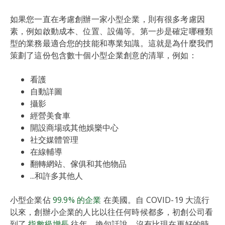
如果您一直在考慮創辦一家小型企業，則有很多考慮因
素，例如啟動成本、位置、設備等。第一步是確定哪種類
型的業務最適合您的技能和專業知識。這就是為什麼我們
策劃了這份包含數十個小型企業創意的清單，例如：
看護
自動詳圖
攝影
經營美食車
開設商場或其他娛樂中心
社交媒體管理
在線輔導
翻轉網站、傢俱和其他物品
...和許多其他人
小型企業佔
99.9% 的企業
在美國。自 COVID-19 大流行
以來，創辦小企業的人比以往任何時候都多，初創公司看
到了
指數級增長
往年。換句話說，沒有比現在更好的時