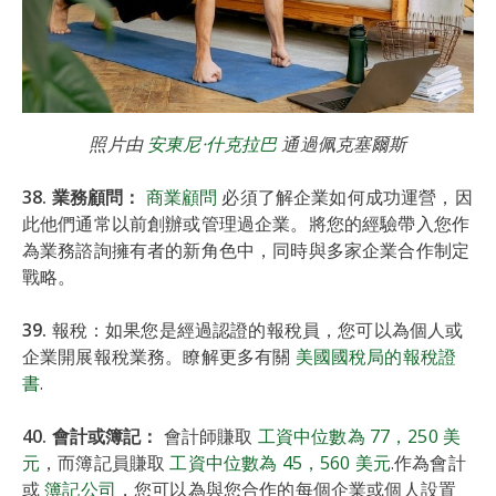
照片由
安東尼·什克拉巴
通過佩克塞爾斯
38. 業務顧問：
商業顧問
必須了解企業如何成功運營，因
此他們通常以前創辦或管理過企業。將您的經驗帶入您作
為業務諮詢擁有者的新角色中，同時與多家企業合作制定
戰略。
39.
報稅：如果您是經過認證的報稅員，您可以為個人或
企業開展報稅業務。瞭解更多有關
美國國稅局的報稅證
書
.
40. 會計或簿記：
會計師賺取
工資中位數為 77，250 美
元
，而簿記員賺取
工資中位數為 45，560 美元
.作為會計
或
簿記公司
，您可以為與您合作的每個企業或個人設置