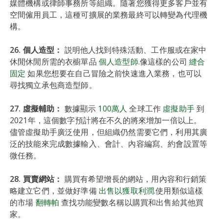
媒體機構或律師事務所等組織。隨著您獲得更多客戶並有
空間僱用員工，這種可擴展的業務最終可以轉變為代理機
構。
26. 個人造型：
説明他人找到特殊活動、工作服或在家中
休閒休閒所需的衣櫥單品
個人造型師
.像這樣的公司
縫合
固定
如果您想要在自己冒險之前快速進入業務，也可以
尋找獨立承包商造型師。
27. 虛擬輔助：
數據顯示
100萬人
全球工作
虛擬助手
到
2021年，這個數字預計將在不久的將來增加一倍以上。
儘管虛擬助手廣泛使用，但組織仍然需要它們，利用其廣
泛的技能來完成數據輸入、會計、內容編寫、約會設置等
微任務。
28. 買賣網站：
購買有希望增長的網站，用內容和行銷策
略建立它們，並做好準備
出售以獲取利潤
.使用類似這樣
的市場
翻轉帕
查找功能變數名稱以購買和出售給其他買
家。