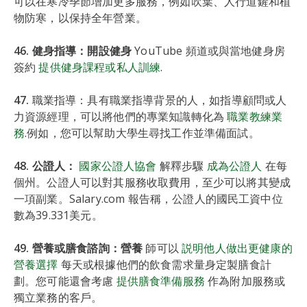
可以在寒冷季節增加更多服務，例如吹葉、人行道鏟和植
物防寒，以保持全年營業。
46. 健身指導：開設健身
YouTube 頻道或與當地健身房
簽約
提供健身課程或私人訓練
.
47.
職業指導：具有職業指導背景的人，如指導顧問或人
力資源經理，可以將他們的專業知識轉化為
職業教練業
務
.例如，您可以幫助大學生尋找工作並準備面試。
48. 公證人：
國家公證人協會
解釋步驟
成為公證人
在每
個州。公證人可以對其服務收取費用，至少可以將其變成
一項副業。Salary.com 報告稱，公證人的國民工資中位
數為39.331美元。
49. 營養或膳食諮詢：營養
師可以
説明他人做出更健康的
營養選擇
每天或根據他們的飲食需求量身定製膳食計
劃。您可能還會考慮
提供膳食準備服務
作為附加服務或
獨立業務的客戶。