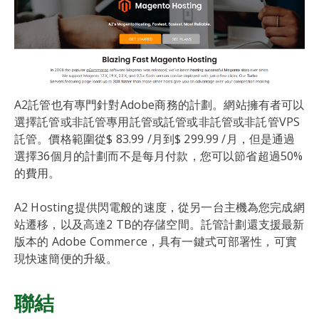
A2託管也有專門針對Adobe商務的計劃。網站擁有者可以
選擇託管或非託管專用託管或託管或非託管或非託管VPS
託管。價格範圍從$ 83.99 /月到$ 299.99 /月，但是通過
選擇36個月的計劃而不是每月付款，您可以節省超過50%
的費用。
A2 Hosting提供閃電般的速度，從另一台主機為您完成網
站遷移，以及高達2 TB的存儲空間。託管計劃還支援最新
版本的 Adobe Commerce，具有一鍵式可部署性，可實
現快速簡便的升級。
聯結