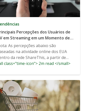
endências
rincipais Percepções dos Usuários de
V em Streaming em um Momento de
ápido Crescimento
ota: As percepções abaixo são
aseadas na atividade online dos EUA
entro da rede ShareThis, a partir de
ll class="time-icon"> 2m read </small>
evereiro...