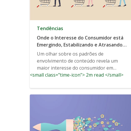
Tendências
Onde o Interesse do Consumidor está
Emergindo, Estabilizando e Atrasando
Agora Mesmo
Um olhar sobre os padrões de
envolvimento de conteúdo revela um
maior interesse do consumidor em
<small class="time-icon"> 2m read </small>
algumas categorias do que mesmo
antes...