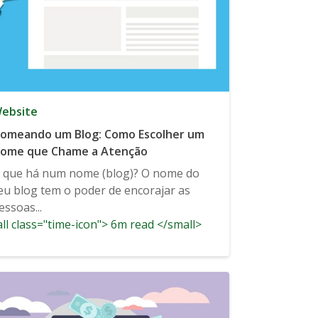
ebsite
omeando um Blog: Como Escolher um
ome que Chame a Atenção
 que há num nome (blog)? O nome do
eu blog tem o poder de encorajar as
essoas...
ll class="time-icon"> 6m read </small>