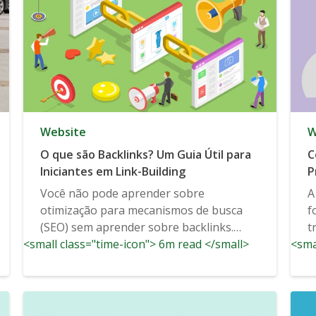
Website
W
O que são Backlinks? Um Guia Útil para
C
Iniciantes em Link-Building
P
Você não pode aprender sobre
A
otimização para mecanismos de busca
f
(SEO) sem aprender sobre backlinks.
t
<small class="time-icon"> 6m read </small>
Estes links úteis dizem...
<sma