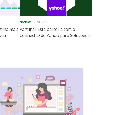
Notícias
NOV 13
Notícias
12
tilha mais
Partilhar Esta parceria com o
ShareThis
 sua
ConnectID do Yahoo para Soluções de
Marketing
website
Escala de Identidade sem Cooki