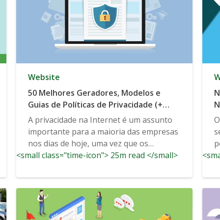
Website
W
50 Melhores Geradores, Modelos e
N
Guias de Políticas de Privacidade (+
N
Exemplos)
A privacidade na Internet é um assunto
O
importante para a maioria das empresas
s
nos dias de hoje, uma vez que os
p
<small class="time-icon"> 25m read </small>
consumidores continuam a esperar...
<sma