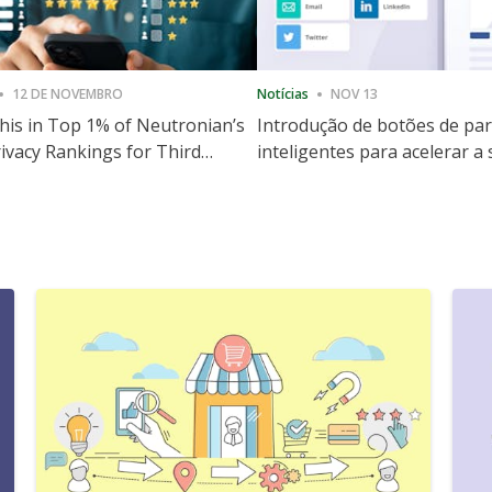
12 DE NOVEMBRO
Notícias
NOV 13
is in Top 1% of Neutronian’s
Introdução de botões de par
ivacy Rankings for Third
inteligentes para acelerar a
utive Quarter
partilha e envolvimento no 