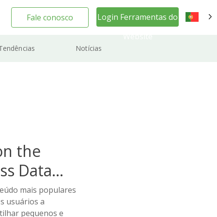
Login Ferramentas do
Fale conosco
PT
Website
Tendências
Notícias
on the
ss Data
teúdo mais populares
os usuários a
rtilhar pequenos e