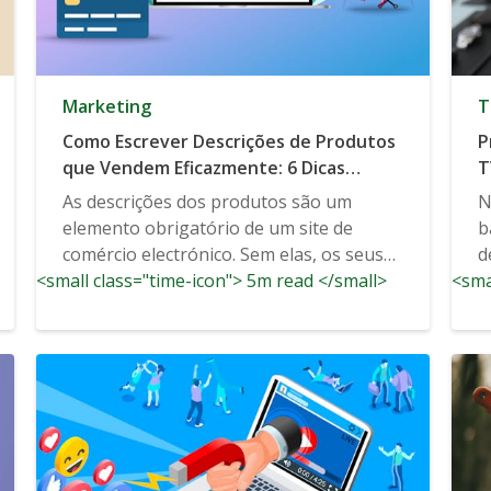
Marketing
T
Como Escrever Descrições de Produtos
P
que Vendem Eficazmente: 6 Dicas
T
Acionáveis
R
As descrições dos produtos são um
N
elemento obrigatório de um site de
b
comércio electrónico. Sem elas, os seus
d
<small class="time-icon"> 5m read </small>
visitantes não saberão...
<sma
f