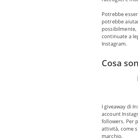
Potrebbe essere
potrebbe aiuta
possibilmente, 
continuate a le
Instagram.
Cosa son
I giveaway di I
account Instagr
followers. Per 
attività, come 
marchio.