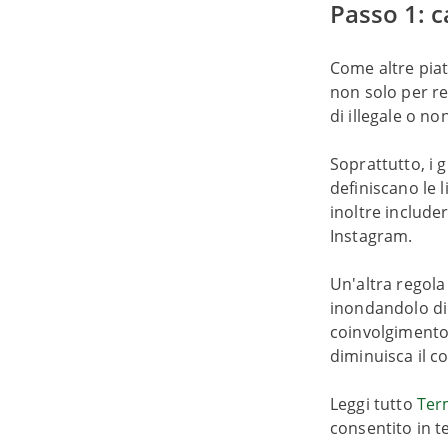
Passo 1: c
Come altre piat
non solo per re
di illegale o n
Soprattutto, i
definiscano le l
inoltre include
Instagram.
Un'altra regola
inondandolo di
coinvolgimento 
diminuisca il c
Leggi tutto
Term
consentito in t