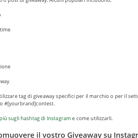
ostro post di giveaway. Alcuni popolari includono:
o
time
ione
away
lizzare tag di giveaway specifici per il marchio o per il se
o #[yourbrand]contest.
più sugli hashtag di Instagram
e come utilizzarli.
romuovere il vostro Giveaway su Insta