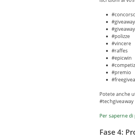
iscrizioni al v
#concors
#giveaway
#giveaway
#polizze
#vincere
#raffes
#epicwin
#competiz
#premio
#freegive
Potete anche uti
#techgiveaway 
Per saperne di 
Fase 4: P