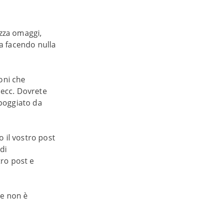
izza omaggi,
ia facendo nulla
oni che
, ecc. Dovrete
ppoggiato da
 il vostro post
di
tro post e
 e non è