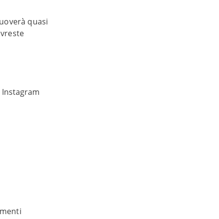
omuoverà quasi
ovreste
u Instagram
imenti