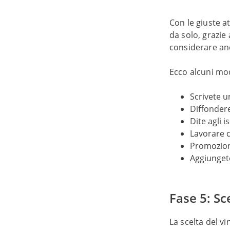
Con le giuste a
da solo, grazie
considerare an
Ecco alcuni mod
Scrivete u
Diffondere
Dite agli i
Lavorare 
Promozion
Aggiungete
Fase 5: Sc
La scelta del v