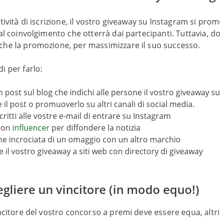
ttività di iscrizione, il vostro giveaway su Instagram si pr
 al coinvolgimento che otterrà dai partecipanti. Tuttavia, d
che la promozione, per massimizzare il suo successo.
i per farlo:
n post sul blog che indichi alle persone il vostro giveaway s
 il post o promuoverlo su altri canali di social media.
scritti alle vostre e-mail di entrare su Instagram
con
influencer
per diffondere la notizia
e incrociata di un omaggio con un altro marchio
 il vostro giveaway a siti web con directory di giveaway
egliere un vincitore (in modo equo!)
incitore del vostro concorso a premi deve essere equa, altr