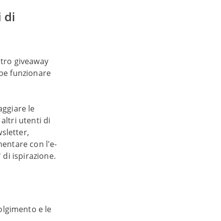
 di
stro giveaway
bbe funzionare
aggiare le
ltri utenti di
wsletter,
mentare con l'e-
 di ispirazione.
olgimento e le