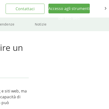
Accesso agli strumenti
Contattaci
IT
del sito web
Tendenze
Notizie
ire un
 e siti web, ma
 capacità di
m
può