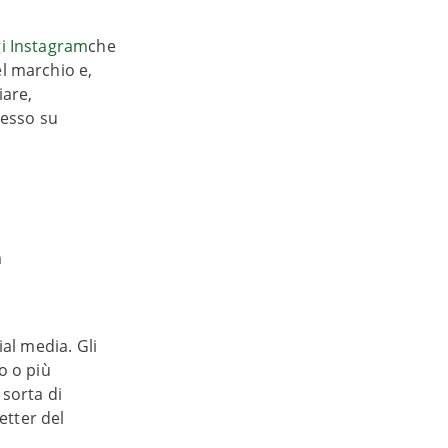
 Instagram
che
l marchio e,
iare,
cesso su
al media. Gli
o o più
 sorta di
etter del