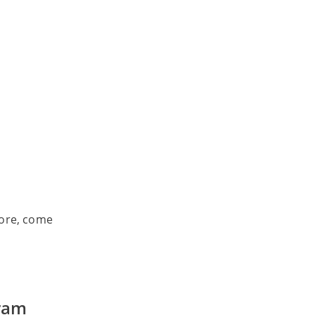
ttore, come
gram