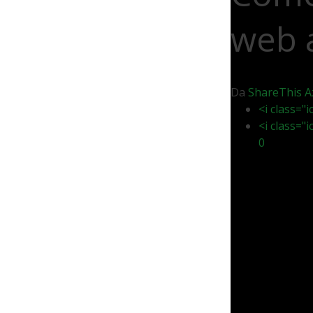
web 
Da
ShareThis
A
<i class="
<i class="
0