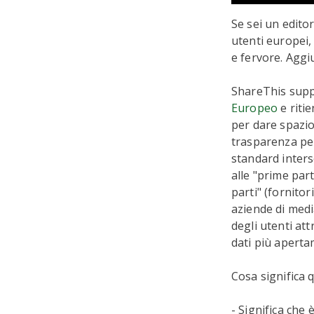
Se sei un edito
utenti europei
e fervore. Aggi
ShareThis supp
Europeo
e riti
per dare spazi
trasparenza per 
standard interse
alle "prime part
parti" (fornitor
aziende di media
degli utenti att
dati più aperta
Cosa significa q
- Significa che