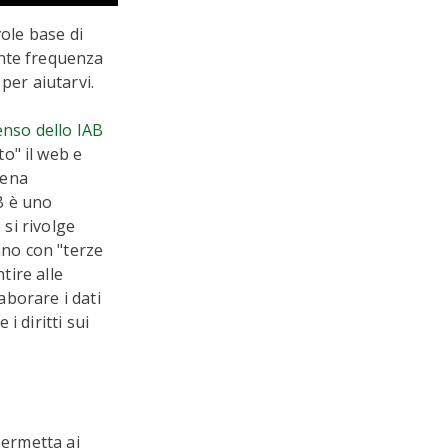
vole base di
ente frequenza
per aiutarvi.
enso dello IAB
o" il web e
iena
AB è uno
 si rivolge
rano con "terze
tire alle
aborare i dati
i diritti sui
permetta ai