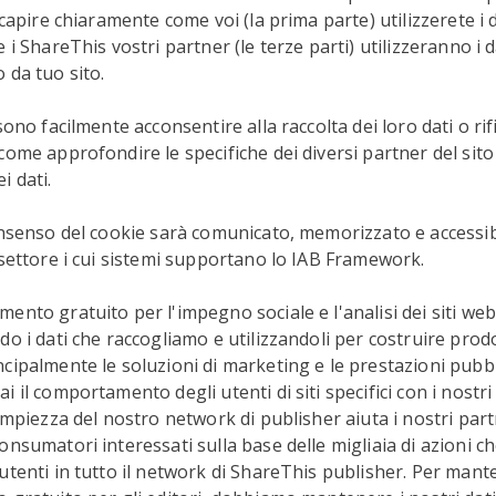
 capire chiaramente come voi (la prima parte) utilizzerete i 
 i ShareThis vostri partner (le terze parti) utilizzeranno i d
 da tuo sito.
sono facilmente acconsentire alla raccolta dei loro dati o rifi
come approfondire le specifiche dei diversi partner del sito 
 dati.
onsenso del cookie sarà comunicato, memorizzato e accessibil
 settore i cui sistemi supportano lo IAB Framework.
ento gratuito per l'impegno sociale e l'analisi dei siti w
o i dati che raccogliamo e utilizzandoli per costruire prodot
cipalmente le soluzioni di marketing e le prestazioni pubbl
 il comportamento degli utenti di siti specifici con i nostr
'ampiezza del nostro network di publisher aiuta i nostri par
onsumatori interessati sulla base delle migliaia di azioni 
utenti in tutto il network di ShareThis publisher. Per mante