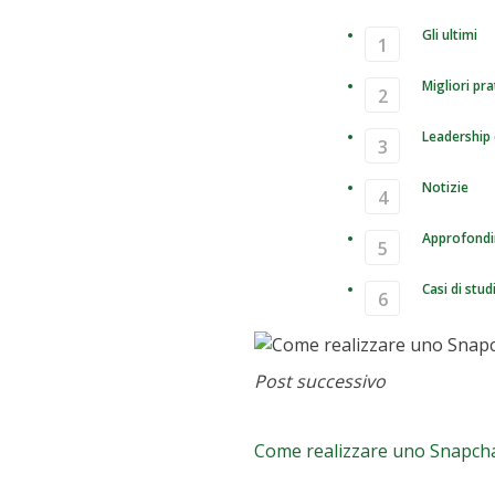
Gli ultimi
Migliori pra
Leadership 
Notizie
Approfondi
Casi di stud
Come rea
Post successivo
creazione e l'utiliz
Come realizzare uno Snapchat G