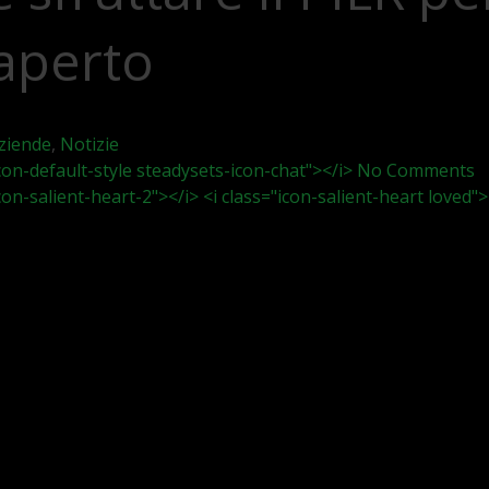
aperto
ziende
,
Notizie
icon-default-style steadysets-icon-chat"></i> No Comments
icon-salient-heart-2"></i> <i class="icon-salient-heart loved">