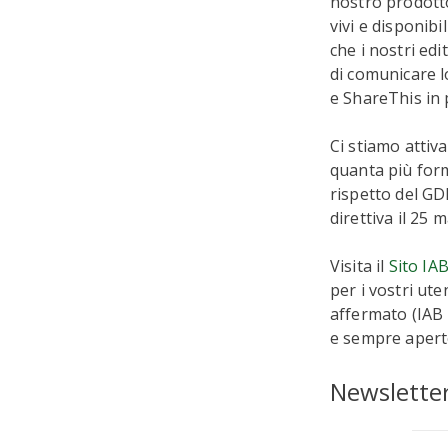
nostro prodotto
vivi e disponibi
che i nostri ed
di comunicare lo
e ShareThis in 
Ci stiamo attiv
quanta più form
rispetto del GD
direttiva il 25 
Visita il
Sito IA
per i vostri ute
affermato (IAB
e sempre apert
Newslette