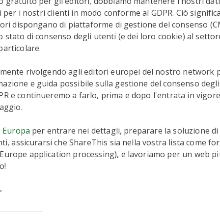
 gratuito per gli editori, dobbiamo mantenere i nostri dati
li per i nostri clienti in modo conforme al GDPR. Ciò signific
itori dispongano di piattaforme di gestione del consenso (
 stato di consenso degli utenti (e dei loro cookie) al setto
particolare.
amente rivolgendo agli editori europei del nostro network 
azione e guida possibile sulla gestione del consenso degli 
PR e continueremo a farlo, prima e dopo l'entrata in vigore
maggio.
B Europa
per entrare nei dettagli, preparare la soluzione d
nti, assicurarsi che ShareThis sia nella vostra lista come fo
 Europe application processing), e lavoriamo per un web p
o!
r