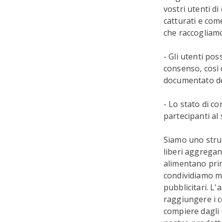
vostri utenti di
catturati e come
che raccogliamo
- Gli utenti pos
consenso, così 
documentato dei
- Lo stato di c
partecipanti al
Siamo uno strum
liberi aggregand
alimentano prin
condividiamo mai
pubblicitari. L
raggiungere i c
compiere dagli 