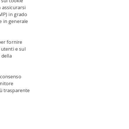
 sui cookie
a assicurarsi
CMP) in grado
re in generale
per fornire
utenti e sul
 della
i consenso
rnitore
iù trasparente