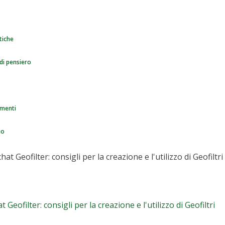
tiche
di pensiero
menti
io
lizzare uno Snapchat Geofilter: consigl
zo di Geofiltri
eofilter: consigli per la creazione e l'utilizzo di Geofiltri