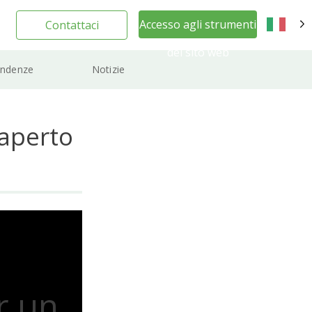
Accesso agli strumenti
Contattaci
IT
del sito web
ndenze
Notizie
 aperto
r un