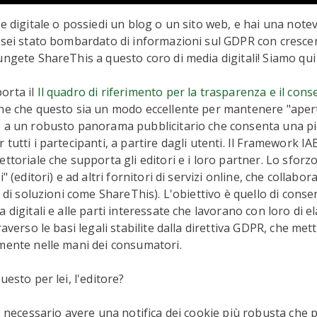
re digitale o possiedi un blog o un sito web, e hai una note
, sei stato bombardato di informazioni sul GDPR con cresc
ungete ShareThis a questo coro di media digitali! Siamo qui 
orta il
Il quadro di riferimento per la trasparenza e il cons
ene che questo sia un modo eccellente per mantenere "apert
o a un robusto panorama pubblicitario che consenta una p
tutti i partecipanti, a partire dagli utenti. Il Framework I
ttoriale che supporta gli editori e i loro partner. Lo sforzo
i" (editori) e ad altri fornitori di servizi online, che collabo
i di soluzioni come ShareThis). L'obiettivo è quello di consen
 digitali e alle parti interessate che lavorano con loro di el
raverso le basi legali stabilite dalla direttiva GDPR, che mette 
mente nelle mani dei consumatori.
uesto per lei, l'editore?
 è necessario avere una notifica dei cookie più robusta che 