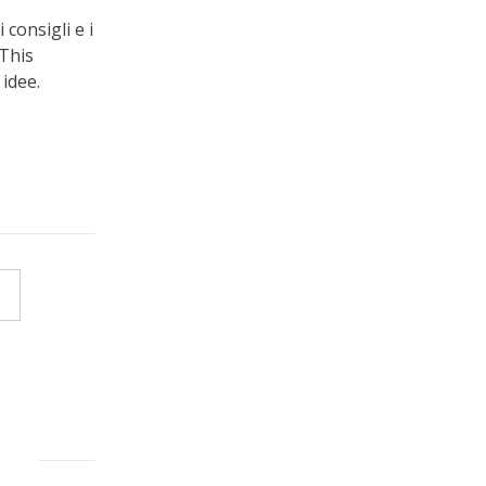
i consigli e i
eThis
 idee.