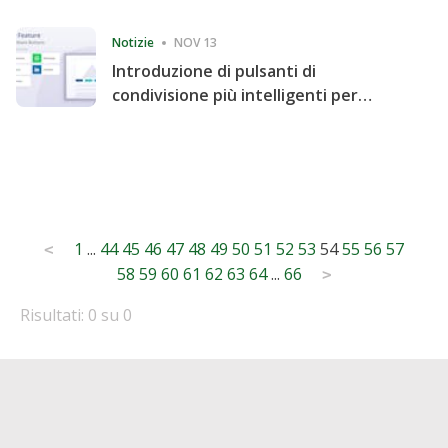
Consecutive Quarter
Notizie
NOV 13
Introduzione di pulsanti di
condivisione più intelligenti per
accelerare la condivisione e il
coinvolgimento del sito web
Posts
1
...
44
45
46
47
48
49
50
51
52
53
54
55
56
57
<
58
59
60
61
62
63
64
...
66
pagination
>
Risultati: 0 su 0