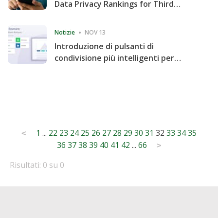
Data Privacy Rankings for Third
Consecutive Quarter
Notizie
NOV 13
Introduzione di pulsanti di
condivisione più intelligenti per
accelerare la condivisione e il
coinvolgimento del sito web
Posts
1
...
22
23
24
25
26
27
28
29
30
31
32
33
34
35
<
36
37
38
39
40
41
42
...
66
pagination
>
Risultati: 0 su 0