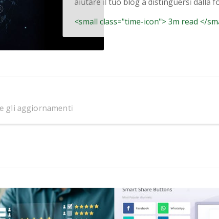
aiutare il tuo blog a distinguersi dalla fo
<small class="time-icon"> 3m read </sm
 e gli aggiornamenti