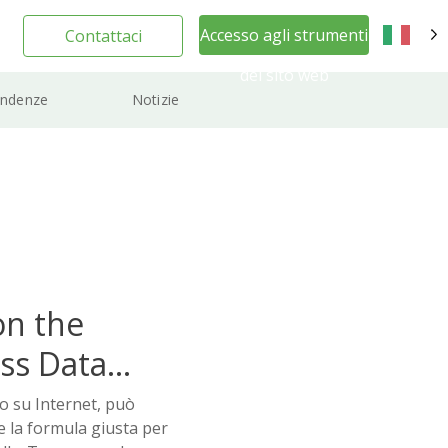
Accesso agli strumenti
Contattaci
IT
del sito web
ndenze
Notizie
on the
ss Data
bo su Internet, può
 e la formula giusta per