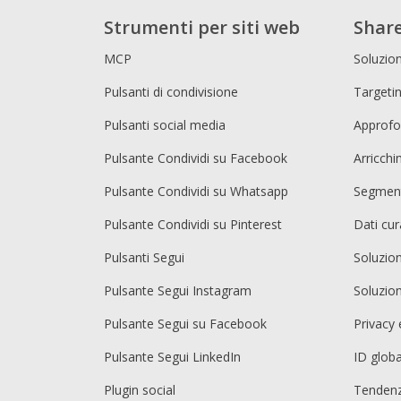
Strumenti per siti web
Share
MCP
Soluzion
Pulsanti di condivisione
Targetin
Pulsanti social media
Approfo
Pulsante Condividi su Facebook
Arricch
Pulsante Condividi su Whatsapp
Segment
Pulsante Condividi su Pinterest
Dati cur
Pulsanti Segui
Soluzio
Pulsante Segui Instagram
Soluzio
Pulsante Segui su Facebook
Privacy 
Pulsante Segui LinkedIn
ID globa
Plugin social
Tendenz