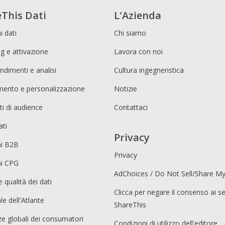
This Dati
L'Azienda
i dati
Chi siamo
g e attivazione
Lavora con noi
ndimenti e analisi
Cultura ingegneristica
imento e personalizzazione
Notizie
i di audience
Contattaci
ati
Privacy
ni B2B
Privacy
ni CPG
AdChoices / Do Not Sell/Share M
e qualità dei dati
Clicca per negare il consenso ai se
le dell'Atlante
ShareThis
e globali dei consumatori
Condizioni di utilizzo dell'editore