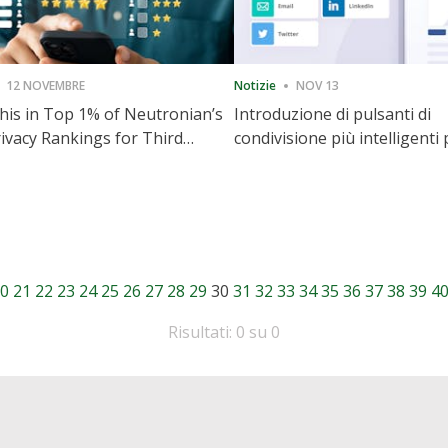
12 NOVEMBRE
Notizie
NOV 13
is in Top 1% of Neutronian’s
Introduzione di pulsanti di
ivacy Rankings for Third
condivisione più intelligenti 
utive Quarter
accelerare la condivisione e i
coinvolgimento del sito web
0
21
22
23
24
25
26
27
28
29
30
31
32
33
34
35
36
37
38
39
4
Risultati: 0 su 0