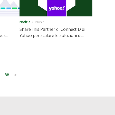
Notizie
NOV 13
Notizie
12
ShareThis Partner di ConnectID di
ShareThis
per
Yahoo per scalare le soluzioni di
Marketing
l
identità Cookieless
0
...
66
>