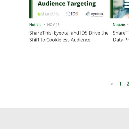
Notizie
NOV 13
Notizie
ShareThis, Eyeota, and ID5 Drive the
ShareTh
Shift to Cookieless Audience
Data Pr
Targeting
Consec
Posts
1
...
2
<
pagination