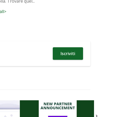
lla. Trovare quel...
all>
Iscriviti