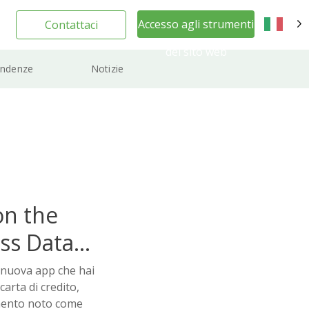
Accesso agli strumenti
Contattaci
IT
del sito web
ndenze
Notizie
on the
ss Data
 nuova app che hai
arta di credito,
mento noto come