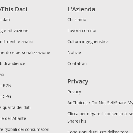
This Dati
L'Azienda
i dati
Chi siamo
g e attivazione
Lavora con noi
ndimenti e analisi
Cultura ingegneristica
imento e personalizzazione
Notizie
i di audience
Contattaci
ati
Privacy
ni B2B
Privacy
ni CPG
AdChoices / Do Not Sell/Share M
e qualità dei dati
Clicca per negare il consenso ai se
le dell'Atlante
ShareThis
e globali dei consumatori
Condizioni di utilizzo dell'editore