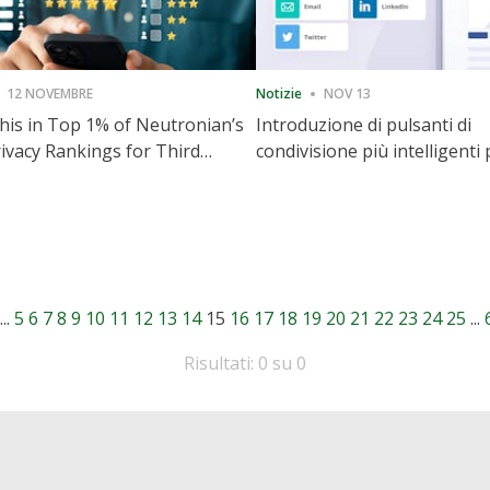
12 NOVEMBRE
Notizie
NOV 13
is in Top 1% of Neutronian’s
Introduzione di pulsanti di
ivacy Rankings for Third
condivisione più intelligenti 
utive Quarter
accelerare la condivisione e i
coinvolgimento del sito web
...
5
6
7
8
9
10
11
12
13
14
15
16
17
18
19
20
21
22
23
24
25
...
Risultati: 0 su 0