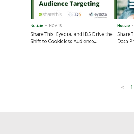
Notizie
NOV 13
Notizie
ShareThis, Eyeota, and ID5 Drive the
ShareTh
Shift to Cookieless Audience
Data Pr
Targeting
Consec
Posts
1
<
pagination