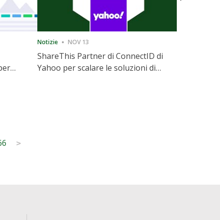
Notizie
NOV 13
Notizie
12
ShareThis Partner di ConnectID di
ShareThis
per
Yahoo per scalare le soluzioni di
Marketing
l
identità Cookieless
66
>