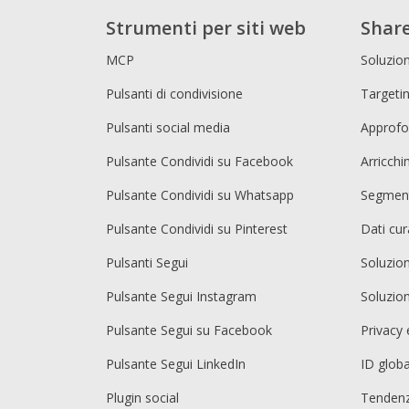
Strumenti per siti web
Share
MCP
Soluzion
Pulsanti di condivisione
Targetin
Pulsanti social media
Approfo
Pulsante Condividi su Facebook
Arricch
Pulsante Condividi su Whatsapp
Segment
Pulsante Condividi su Pinterest
Dati cur
Pulsanti Segui
Soluzio
Pulsante Segui Instagram
Soluzio
Pulsante Segui su Facebook
Privacy 
Pulsante Segui LinkedIn
ID globa
Plugin social
Tendenz