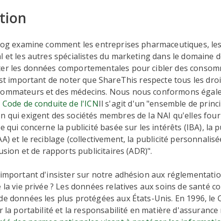
tion
blog examine comment les entreprises pharmaceutiques, les
l et les autres spécialistes du marketing dans le domaine d
ter les données comportementales pour cibler des conso
 est important de noter que ShareThis respecte tous les droit
nsommateurs et des médecins. Nous nous conformons égal
a
Code de conduite de l'ICN
Il s'agit d'un "ensemble de princ
n qui exigent des sociétés membres de la NAI qu'elles four
e qui concerne la publicité basée sur les intérêts (IBA), la pu
A) et le reciblage (collectivement, la publicité personnalisé
fusion et de rapports publicitaires (ADR)".
 important d'insister sur notre adhésion aux réglementatio
e la vie privée ? Les données relatives aux soins de santé co
de données les plus protégées aux États-Unis. En 1996, le
ur la portabilité et la responsabilité en matière d'assurance