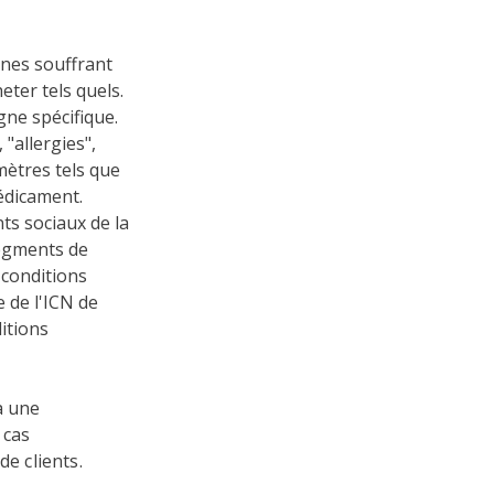
nes souffrant
eter tels quels.
ne spécifique.
 "allergies",
mètres tels que
édicament.
s sociaux de la
segments de
 conditions
e de l'ICN de
itions
à une
 cas
de clients.