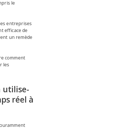
mpris le
des entreprises
t efficace de
frent un remède
ndre comment
r les
utilise-
ps réel à
t couramment