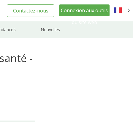
Connexion aux outils
Contactez-nous
FR
du site web
ndances
Nouvelles
santé -