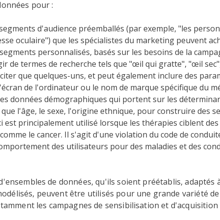
données pour :
 segments d'audience préemballés (par exemple, "les person
sse oculaire") que les spécialistes du marketing peuvent ach
segments personnalisés, basés sur les besoins de la campag
gir de termes de recherche tels que "œil qui gratte", "œil sec",
citer que quelques-uns, et peut également inclure des para
'écran de l'ordinateur ou le nom de marque spécifique du m
les données démographiques qui portent sur les déterminant
s que l'âge, le sexe, l'origine ethnique, pour construire des 
ci est principalement utilisé lorsque les thérapies ciblent des
 comme le cancer. Il s'agit d'une violation du code de conduit
comportement des utilisateurs pour des maladies et des cond
d'ensembles de données, qu'ils soient préétablis, adaptés 
délisés, peuvent être utilisés pour une grande variété de
notamment les campagnes de sensibilisation et d'acquisition 