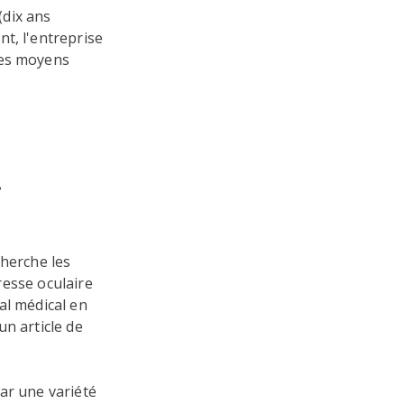
(dix ans
t, l'entreprise
des moyens
.
cherche les
eresse oculaire
al médical en
n article de
ar une variété