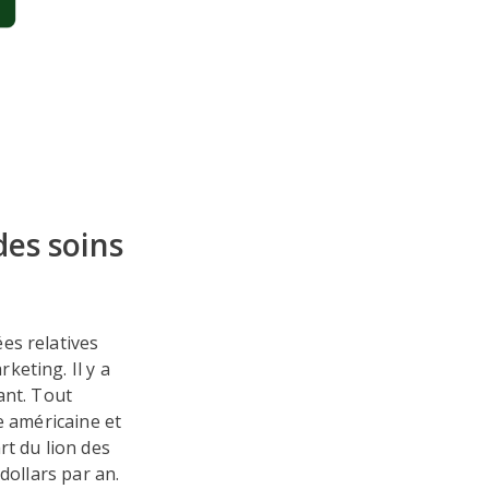
des soins
es relatives
eting. Il y a
ant. Tout
e américaine et
rt du lion des
dollars par an.