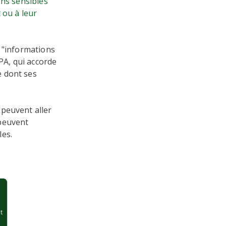
ons sensibles
 ou à leur
s "informations
PA, qui accorde
e dont ses
peuvent aller
 peuvent
les.