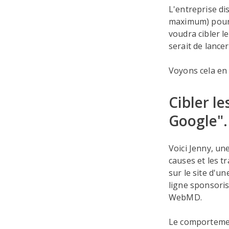
L'entreprise d
maximum) pour f
voudra cibler 
serait de lance
Voyons cela en 
Cibler l
Google".
Voici Jenny, un
causes et les tr
sur le site d'u
ligne sponsoris
WebMD.
Le comportement