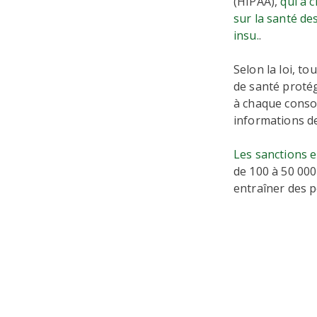
(HIPAA),
qui a 
sur la santé de
insu.
.
Selon la loi, t
de santé protég
à chaque conso
informations de
Les sanctions e
de 100 à 50 000 
entraîner des p