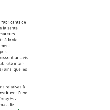
 fabricants de
e la santé
mmateurs
s à la vie
ement
ipes
nissent un avis
blicité inter-
e) ainsi que les
ns relatives à
nstituent l'une
 Congrès a
 maladie