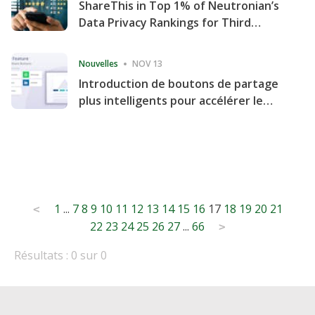
ShareThis in Top 1% of Neutronian’s
Data Privacy Rankings for Third
Consecutive Quarter
Nouvelles
NOV 13
Introduction de boutons de partage
plus intelligents pour accélérer le
partage et l'engagement de votre
site Web
Posts
1
...
7
8
9
10
11
12
13
14
15
16
17
18
19
20
21
<
22
23
24
25
26
27
...
66
pagination
>
Résultats : 0 sur 0