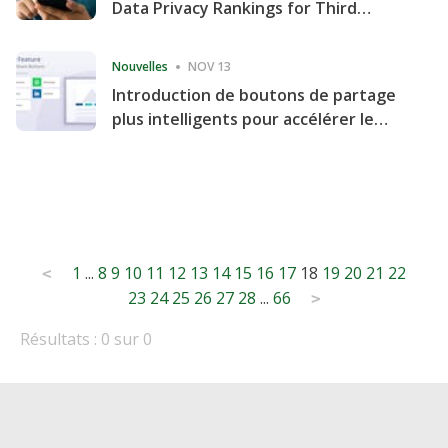
Data Privacy Rankings for Third
Consecutive Quarter
Nouvelles
NOV 13
Introduction de boutons de partage
plus intelligents pour accélérer le
partage et l'engagement de votre
site Web
Posts
1
...
8
9
10
11
12
13
14
15
16
17
18
19
20
21
22
<
23
24
25
26
27
28
...
66
pagination
>
Résultats : 0 sur 0