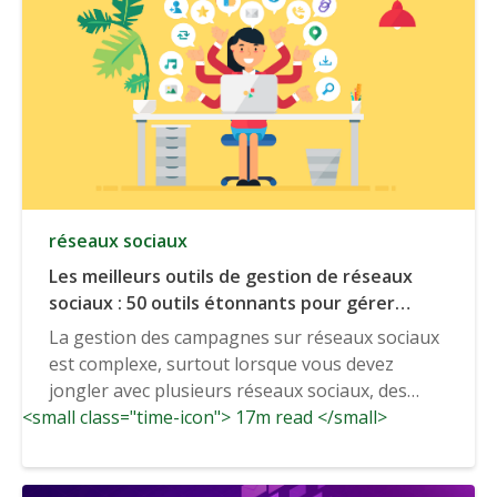
réseaux sociaux
Les meilleurs outils de gestion de réseaux
sociaux : 50 outils étonnants pour gérer
chaque facette de votre présence sur
La gestion des campagnes sur réseaux sociaux
réseaux sociaux
est complexe, surtout lorsque vous devez
jongler avec plusieurs réseaux sociaux, des
<small class="time-icon"> 17m read </small>
publics cibles et...