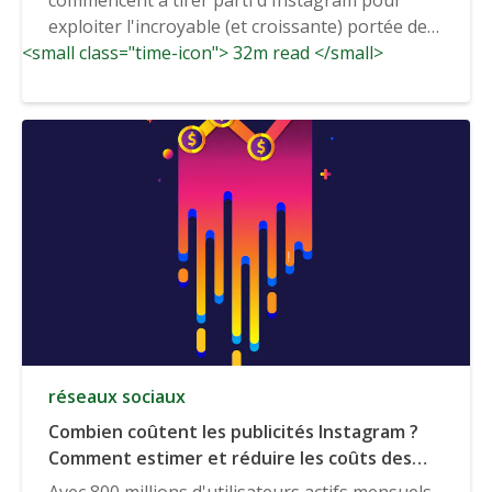
exploiter l'incroyable (et croissante) portée de
<small class="time-icon"> 32m read </small>
l'application, le...
réseaux sociaux
Combien coûtent les publicités Instagram ?
Comment estimer et réduire les coûts des
publicités Instagram
Avec 800 millions d'utilisateurs actifs mensuels