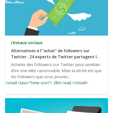
réseaux sociaux
Alternatives à l'"achat" de followers sur
Twitter : 24 experts de Twitter partagent les
méthodes les plus intelligentes pour
Acheter des followers sur Twitter peut sembler
augmenter votre nombre de followers.
être une idée raisonnable. Mais la vérité est que
les followers que vous pouvez...
<small class="time-icon"> 28m read </small>