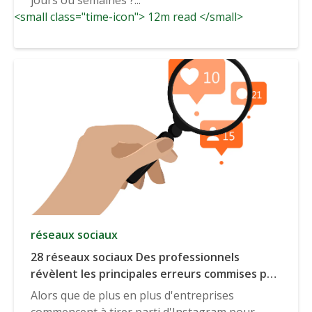
<small class="time-icon"> 12m read </small>
réseaux sociaux
28 réseaux sociaux Des professionnels
révèlent les principales erreurs commises par
les entreprises en matière d'analyse
Alors que de plus en plus d'entreprises
d'Instagram.
commencent à tirer parti d'Instagram pour