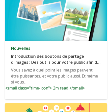
Nouvelles
Introduction des boutons de partage
d'images : Des outils pour votre public afin de
partager votre meilleur contenu visuel
Vous savez à quel point les images peuvent
être puissantes, et votre public aussi. Et même
si vous...
<small class="time-icon"> 2m read </small>