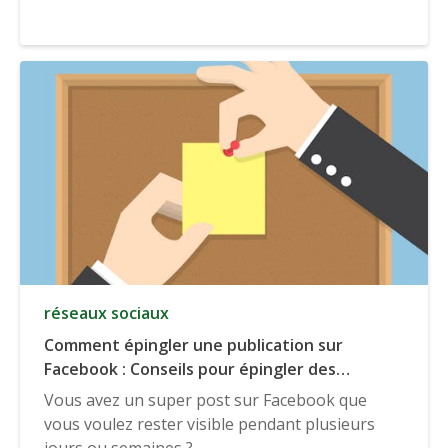
réseaux sociaux
Comment épingler une publication sur
Facebook : Conseils pour épingler des
publications (et autres moyens d'accroître la
Vous avez un super post sur Facebook que
visibilité)
vous voulez rester visible pendant plusieurs
jours ou semaines ?...