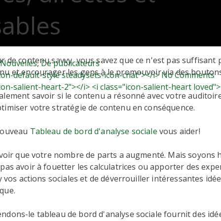
sables
ur de contenu savvy, vous savez que ce n'est pas suffisant
Nouvelles
,
De publicateurs
nu et encourager les gens à le promouvoir via des boutons
icon-default-style steadysets-icon-chat"></i> No Comments
icon-salient-heart-2"></i> <i class="icon-salient-heart loved">
alement savoir si le contenu a résonné avec votre auditoi
timiser votre stratégie de contenu en conséquence.
 nouveau
Tableau de bord d'analyse sociale
vous aider!
e voir que votre nombre de parts a augmenté. Mais soyons 
pas avoir à fouetter les calculatrices ou apporter des exp
ly vos actions sociales et de déverrouiller intéressantes idé
que.
dons-le tableau de bord d'analyse sociale fournit des idé