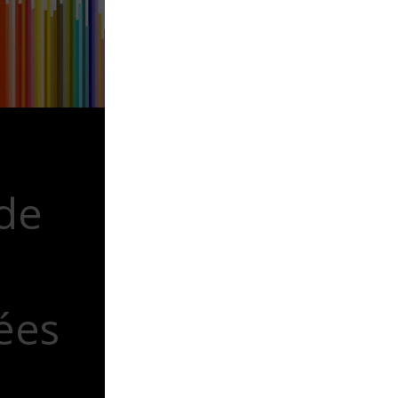
 de
ées