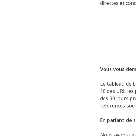
directes et con
Vous vous dema
Le tableau de b
10 des URL les 
des 30 jours p
références soci
En parlant de s
Nous avons ce q