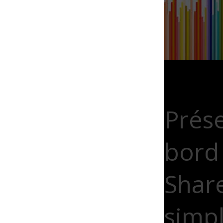
Prés
bord
Share
simpl