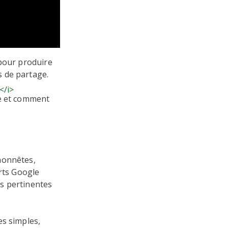
 pour produire
 de partage.
</i>
re et comment
honnêtes,
erts Google
es pertinentes
es simples,