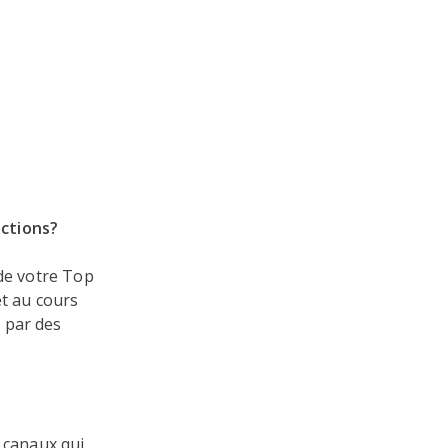
actions?
 de votre Top
et au cours
 par des
s canaux qui