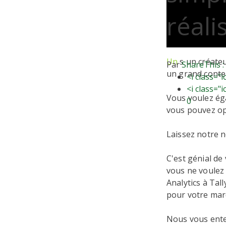
réali
Un
s un créate
Par
ShareThis :
un grand conte
<i class="
<i class="
Vous voulez ég
0
vous pouvez op
Laissez notre
C'est génial d
vous ne voulez 
Analytics à Tal
pour votre mar
Nous vous enten