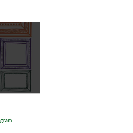
evez savoir
tagram