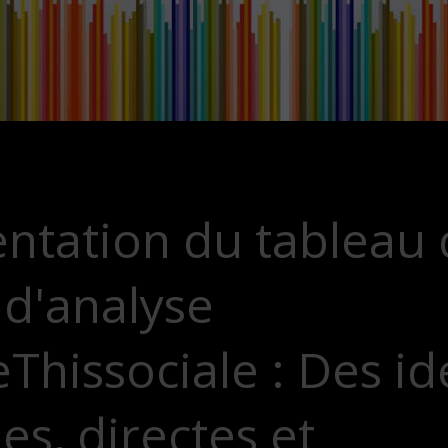
entation du tableau
 d'analyse
Thissociale : Des id
es, directes et