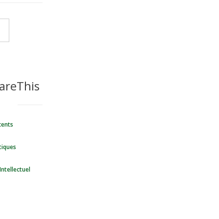
areThis
cents
tiques
Intellectuel