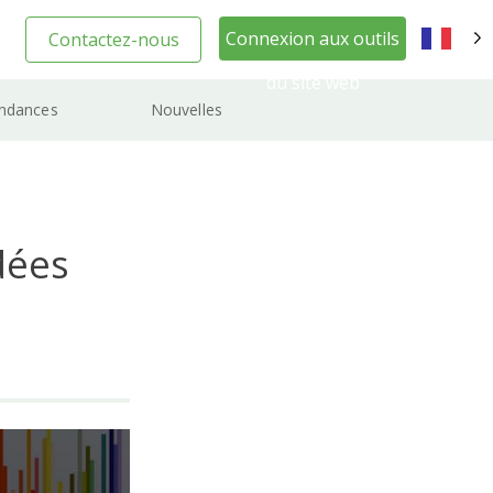
Connexion aux outils
Contactez-nous
FR
du site web
ndances
Nouvelles
dées