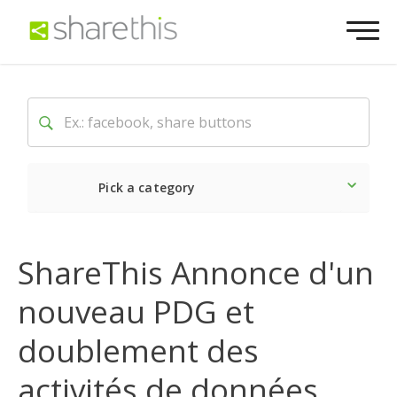
Pick a category
Dernière
Sociale
Mark
ShareThis Annonce d'un
nouveau PDG et
doublement des
activités de données