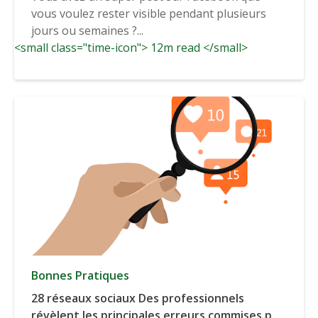
visibilité)
vous voulez rester visible pendant plusieurs
jours ou semaines ?...
<small class="time-icon"> 12m read </small>
Bonnes Pratiques
28 réseaux sociaux Des professionnels
révèlent les principales erreurs commises par