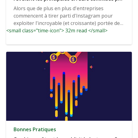
les entreprises en matière d'analyse
Alors que de plus en plus d'entreprises
d'Instagram.
commencent à tirer parti d'Instagram pour
exploiter l'incroyable (et croissante) portée de
<small class="time-icon"> 32m read </small>
l'application, le...
Bonnes Pratiques