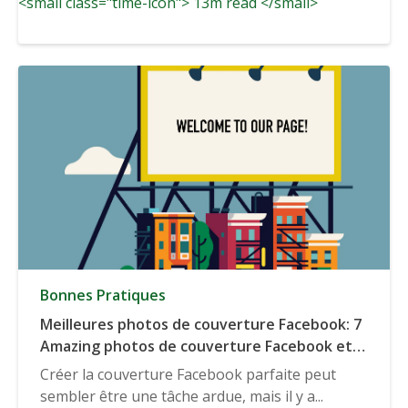
<small class="time-icon"> 13m read </small>
Bonnes Pratiques
Meilleures photos de couverture Facebook: 7
Amazing photos de couverture Facebook et 7
grands modèles photo de couverture/outils
Créer la couverture Facebook parfaite peut
sembler être une tâche ardue, mais il y a...