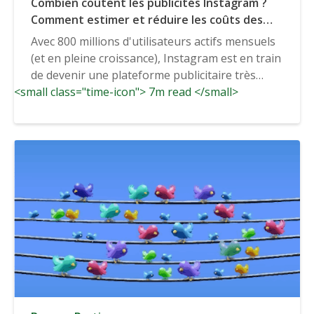
Combien coûtent les publicités Instagram ?
Comment estimer et réduire les coûts des
publicités Instagram
Avec 800 millions d'utilisateurs actifs mensuels
(et en pleine croissance), Instagram est en train
de devenir une plateforme publicitaire très
<small class="time-icon"> 7m read </small>
prisée. Instagram...