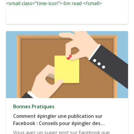
<small class="time-icon"> 6m read </small>
Bonnes Pratiques
Comment épingler une publication sur
Facebook : Conseils pour épingler des
publications (et autres moyens d'accroître la
Vous avez un super post sur Facebook que