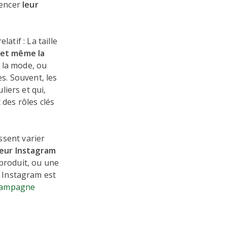
uencer
leur
latif : La taille
 et même la
 la mode, ou
es. Souvent, les
iers et qui,
 des rôles clés
issent varier
ceur Instagram
 produit, ou une
 Instagram est
ampagne