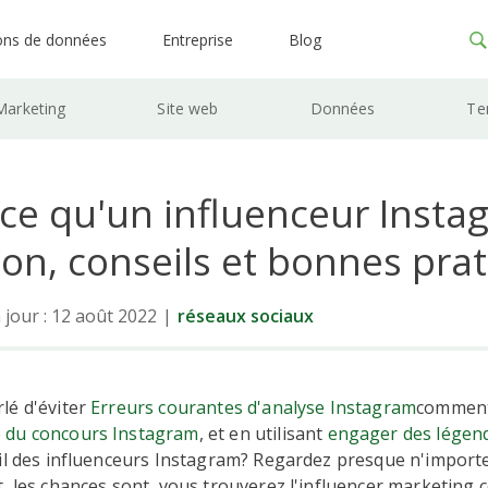
ons de données
Entreprise
Blog
Marketing
Site web
Données
Te
-ce qu'un influenceur Insta
ion, conseils et bonnes pra
 jour : 12 août 2022
|
réseaux sociaux
lé d'éviter
Erreurs courantes d'analyse Instagram
comment
 du concours Instagram
, et en utilisant
engager des légen
-il des influenceurs Instagram? Regardez presque n'import
, les chances sont, vous trouverez l'influencer marketin