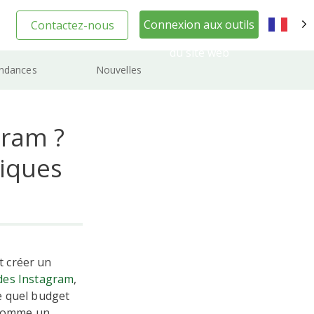
Connexion aux outils
Contactez-nous
FR
du site web
ndances
Nouvelles
gram ?
tiques
 créer un
des Instagram
,
e quel budget
g comme un