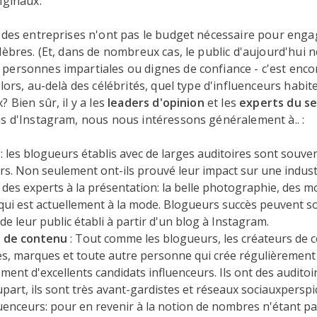
iginaux.
 des entreprises n'ont pas le budget nécessaire pour enga
lèbres. (Et, dans de nombreux cas, le public d'aujourd'hui n
ersonnes impartiales ou dignes de confiance - c'est encor
Alors, au-delà des célébrités, quel type d'influenceurs habi
 Bien sûr, il y a les
leaders d'opinion
et les
experts du s
s d'Instagram, nous nous intéressons généralement à.. :
s
: les blogueurs établis avec de larges auditoires sont souven
rs. Non seulement ont-ils prouvé leur impact sur une industr
 des experts à la présentation: la belle photographie, des m
 qui est actuellement à la mode. Blogueurs succès peuvent s
 de leur public établi à partir d'un blog à Instagram.
 de contenu
: Tout comme les blogueurs, les créateurs de 
es, marques et toute autre personne qui crée régulièrement
ment d'excellents candidats influenceurs. Ils ont des auditoir
upart, ils sont très avant-gardistes et réseaux sociauxperspi
luenceurs: pour en revenir à la notion de nombres n'étant pa