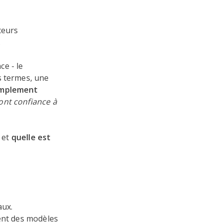
ceurs
.
ce - le
s termes, une
implement
ont confiance à
e et
quelle est
aux.
vent des modèles