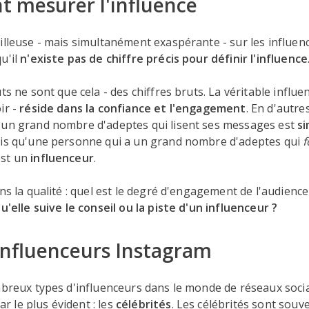
 mesurer l'influence
illeuse - mais simultanément exaspérante - sur les influen
u'il
n'existe pas de chiffre précis pour définir l'influence
ts ne sont que cela - des chiffres bruts. La véritable influen
ir -
réside dans la confiance et l'engagement
. En d'autre
 un grand nombre d'adeptes qui lisent ses messages est
s
dis qu'une personne qui a un grand nombre d'adeptes qui
f
est un
influenceur
.
ans la qualité : quel est le degré d'engagement de l'audienc
qu'elle suive le conseil ou la piste d'un influenceur ?
influenceurs Instagram
mbreux types d'influenceurs dans le monde de réseaux soci
 le plus évident : les
célébrités
. Les célébrités sont sou