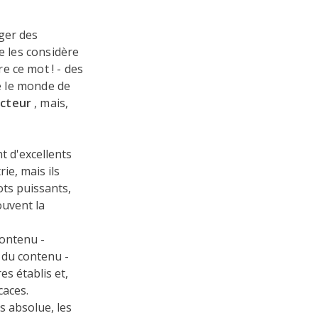
ger des
e les considère
e ce mot ! - des
te le monde de
ecteur
, mais,
t d'excellents
ie, mais ils
ots puissants,
ouvent la
contenu -
 du contenu -
es établis et,
caces.
s absolue, les