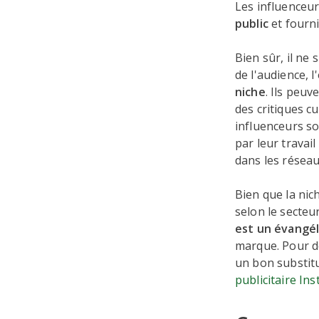
Les influenceur
public
et fourn
Bien sûr, il ne s
de l'audience, 
niche
. Ils peu
des critiques c
influenceurs so
par leur travai
dans les résea
Bien que la nich
selon le secteu
est un évangél
marque. Pour d
un bon substit
publicitaire In