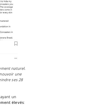
ement naturel.
omouvoir une
eindre ses 28
 ayant un
ement élevés
: