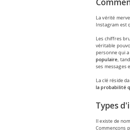
Comment
La vérité merve
Instagram est q
Les chiffres bru
véritable pouvo
personne qui a
populaire
, tan
ses messages 
La clé réside d
la probabilité 
Types d'
Il existe de no
Commençons par