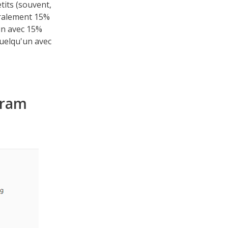
tits (souvent,
éralement 15%
'un avec 15%
uelqu'un avec
gram