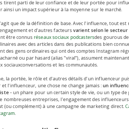
s tirent parti de leur confiance et de leur portée pour infl
ir ainsi un impact supérieur à la moyenne sur le marché.
'agit que de la définition de base. Avec l'influence, tout est re
l'engagement et d'autres facteurs
varient selon le secteur
vent être connus
réseaux sociaux podcasters
des gourous de
ulinaires avec des articles dans des publications bien connu
nt des gens ordinaires qui ont des comptes Instagram régul
l acharné ou par hasard (alias "viral"), assument maintenant
ux sociauxconversations et les communautés.
e, la portée, le rôle et d'autres détails d'un influenceur pu
r et l'influenceur, une chose ne change jamais :
un influen
iste -
un phare pour un certain style de vie, ou un type de
e nombreuses entreprises, l'engagement des influenceurs
ut (ou complément) à une campagne de marketing direct.
C
stagram
.